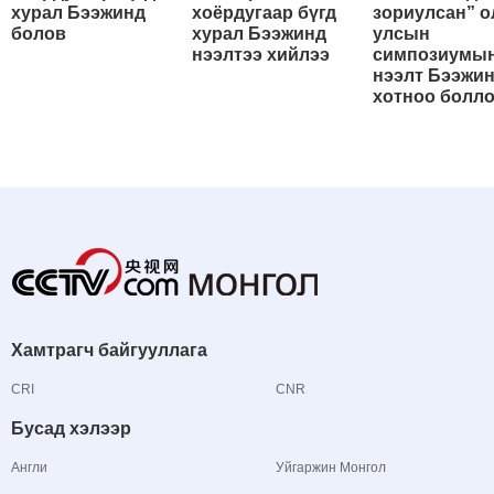
хурал Бээжинд
хоёрдугаар бүгд
зориулсан” о
болов
хурал Бээжинд
улсын
нээлтээ хийлээ
симпозиумы
нээлт Бээжи
хотноо болл
Хамтрагч байгууллага
CRI
CNR
Бусад хэлээр
Англи
Уйгаржин Монгол