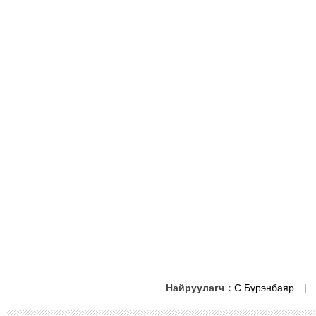
Найруулагч：
С.Бүрэнбаяр