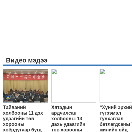
Видео мэдээ
Тайваний
Хятадын
“Хүний эрхи
холбооны 11 дэх
ардчилсан
түгээмэл
удаагийн төв
холбооны 13
тунхаглал
хорооны
дахь удаагийн
батлагдсаны 
хоёрдугаар бүгд
төв хорооны
жилийн ойд