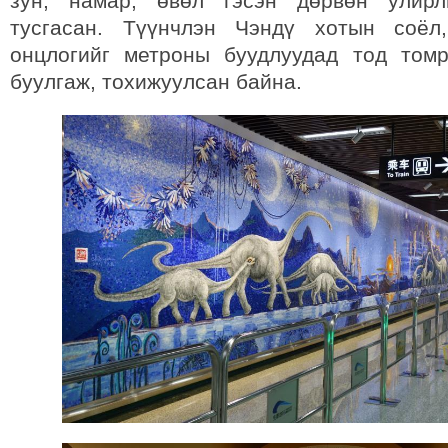
зун, намар, өвөл гэсэн дөрвөн улир
тусгасан. Түүнчлэн Чэндү хотын соёл
онцлогийг метроны буудлуудад тод том
буулгаж, тохижуулсан байна.