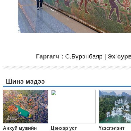
Гаргагч：
С.Бүрэнбаяр
|
Эх сур
Шинэ мэдээ
Анхуй мужийн
Цэнхэр уст
Үзэсгэлэнт