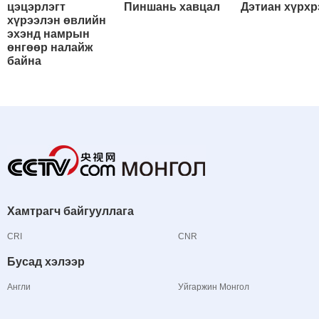
цэцэрлэгт
Пиншань хавцал
Дэтиан хүрхр
хүрээлэн өвлийн
эхэнд намрын
өнгөөр налайж
байна
Хамтрагч байгууллага
CRI
CNR
Бусад хэлээр
Англи
Уйгаржин Монгол