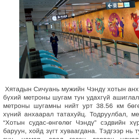
Хятадын Сичуань мужийн Чэндү хотын анх
бүхий метроны шугам тун удахгүй ашиглал
метроны шугамны нийт урт 38.56 км бөг
хүний анхаарал татахуйц. Тодруулбал, м
“Хотын судас-өнгөлөг Чэндү” сэдвийн хүр
баруун, хойд зүгт хуваагдана. Тэдгээр нь т