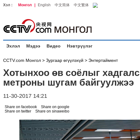
Хэл :
Монгол
|
English
中文简体
中文繁体
Эхлэл
Мэдээ
Видео
Нэвтрүүлэг
CCTV.com Монгол >
Зургаар өгүүлэхүй
>
Энтертаймент
Хотынхоо өв соёлыг хадгал
метроны шугам байгуулжээ
11-30-2017 14:21
Share on facebook
Share on google
Share on twitter
Share on sinaweibo