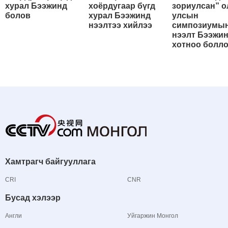
хурал Бээжинд
хоёрдугаар бүгд
зориулсан” о
болов
хурал Бээжинд
улсын
нээлтээ хийлээ
симпозиумы
нээлт Бээжи
хотноо болл
Хамтрагч байгууллага
CRI
CNR
Бусад хэлээр
Англи
Уйгаржин Монгол