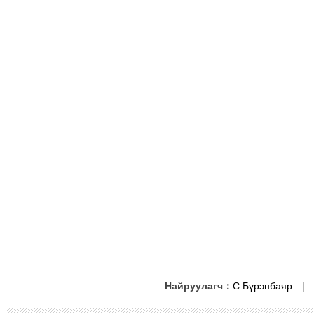
Найруулагч：
С.Бүрэнбаяр