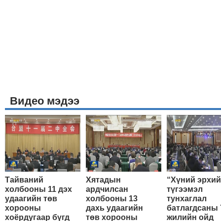
Видео мэдээ
Тайваний
Хятадын
“Хүний эрхи
холбооны 11 дэх
ардчилсан
түгээмэл
удаагийн төв
холбооны 13
тунхаглал
хорооны
дахь удаагийн
батлагдсаны 
хоёрдугаар бүгд
төв хорооны
жилийн ойд