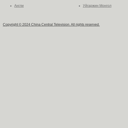
Англи
Уйгаржин Монгол
Copyright © 2024 China Central Television. All rights reserved.