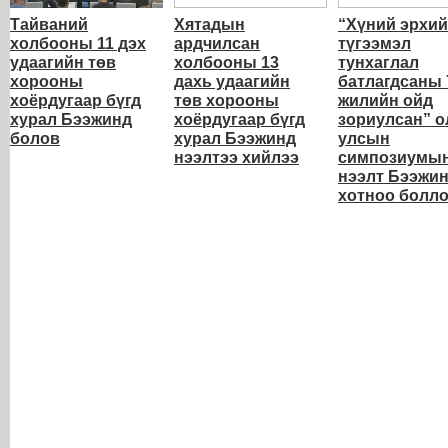
Тайваний
Хятадын
“Хүний эрхи
холбооны 11 дэх
ардчилсан
түгээмэл
удаагийн төв
холбооны 13
тунхаглал
хорооны
дахь удаагийн
батлагдсаны 
хоёрдугаар бүгд
төв хорооны
жилийн ойд
хурал Бээжинд
хоёрдугаар бүгд
зориулсан” о
болов
хурал Бээжинд
улсын
нээлтээ хийлээ
симпозиумы
нээлт Бээжи
хотноо болл