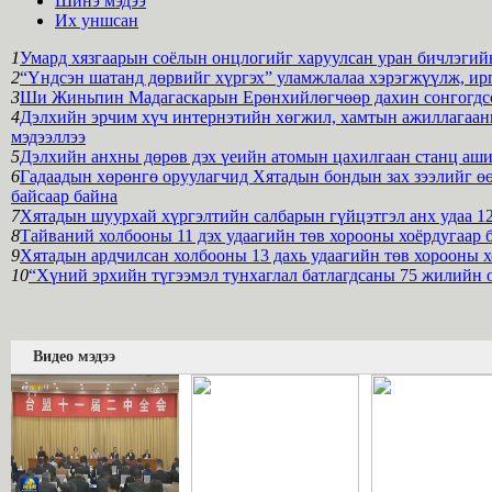
Шинэ мэдээ
Их уншсан
1
Умард хязгаарын соёлын онцлогийг харуулсан уран бичлэгийн
2
“Үндсэн шатанд дөрвийг хүргэх” уламжлалаа хэрэгжүүлж, ирг
3
Ши Жиньпин Мадагаскарын Ерөнхийлөгчөөр дахин сонгогдсон
4
Дэлхийн эрчим хүч интернэтийн хөгжил, хамтын ажиллагааны
мэдээллээ
5
Дэлхийн анхны дөрөв дэх үеийн атомын цахилгаан станц аши
6
Гадаадын хөрөнгө оруулагчид Хятадын бондын зах зээлийг өө
байсаар байна
7
Хятадын шуурхай хүргэлтийн салбарын гүйцэтгэл анх удаа 12
8
Тайваний холбооны 11 дэх удаагийн төв хорооны хоёрдугаар 
9
Хятадын ардчилсан холбооны 13 дахь удаагийн төв хорооны х
10
“Хүний эрхийн түгээмэл тунхаглал батлагдсаны 75 жилийн 
Видео мэдээ