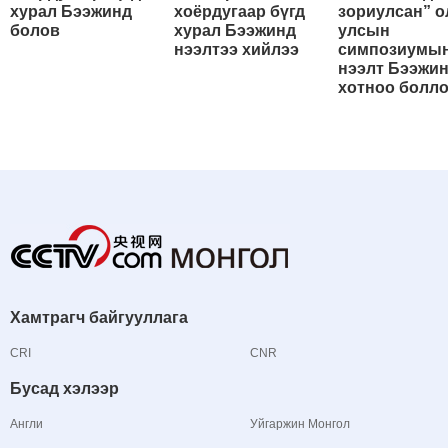
хурал Бээжинд
хоёрдугаар бүгд
зориулсан” о
болов
хурал Бээжинд
улсын
нээлтээ хийлээ
симпозиумы
нээлт Бээжи
хотноо болл
Хамтрагч байгууллага
CRI
CNR
Бусад хэлээр
Англи
Уйгаржин Монгол