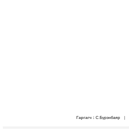
Гаргагч：
С.Бүрэнбаяр