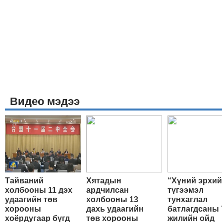
Видео мэдээ
Тайваний
Хятадын
“Хүний эрхи
холбооны 11 дэх
ардчилсан
түгээмэл
удаагийн төв
холбооны 13
тунхаглал
хорооны
дахь удаагийн
батлагдсаны 
хоёрдугаар бүгд
төв хорооны
жилийн ойд