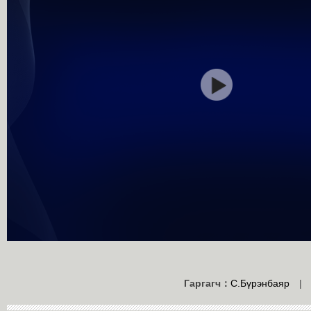
Гаргагч：
С.Бүрэнбаяр