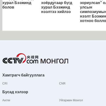
хурал Бээжинд
хоёрдугаар бүгд
зориулсан” о
болов
хурал Бээжинд
улсын
нээлтээ хийлээ
симпозиумы
нээлт Бээжи
хотноо болл
Хамтрагч байгууллага
CRI
CNR
Бусад хэлээр
Англи
Уйгаржин Монгол