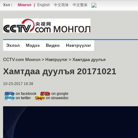
Хэл :
Монгол
|
English
中文简体
中文繁体
Эхлэл
Мэдээ
Видео
Нэвтрүүлэг
CCTV.com Монгол >
Нэвтрүүлэг
>
Хамтдаа дуулъя
Хамтдаа дуулъя 20171021
10-23-2017 16:38
Share on facebook
Share on google
Share on twitter
Share on sinaweibo