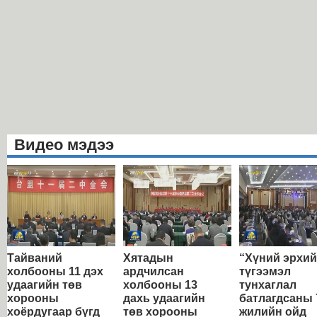
Видео мэдээ
Тайваний
Хятадын
“Хүний эрхи
холбооны 11 дэх
ардчилсан
түгээмэл
удаагийн төв
холбооны 13
тунхаглал
хорооны
дахь удаагийн
батлагдсаны 
хоёрдугаар бүгд
төв хорооны
жилийн ойд