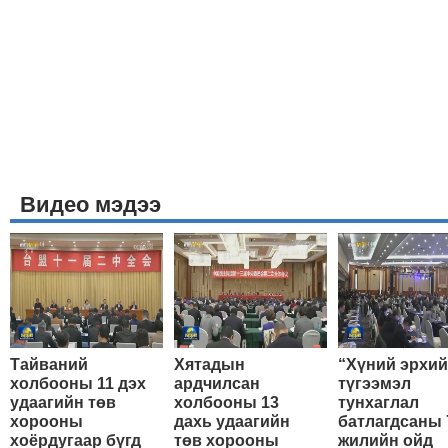
Видео мэдээ
Тайваний
Хятадын
“Хүний эрхи
холбооны 11 дэх
ардчилсан
түгээмэл
удаагийн төв
холбооны 13
тунхаглал
хорооны
дахь удаагийн
батлагдсаны 
хоёрдугаар бүгд
төв хорооны
жилийн ойд