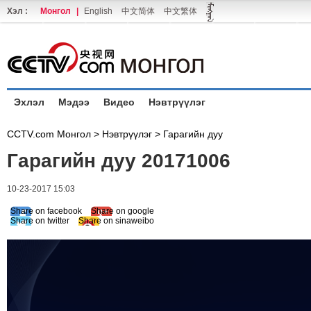
Хэл :
Монгол
|
English
中文简体
中文繁体
Эхлэл
Мэдээ
Видео
Нэвтрүүлэг
CCTV.com Монгол >
Нэвтрүүлэг
>
Гарагийн дуу
Гарагийн дуу 20171006
10-23-2017 15:03
Share on facebook
Share on google
Share on twitter
Share on sinaweibo