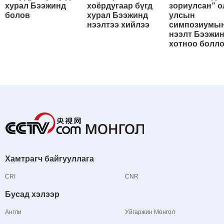
хурал Бээжинд
хоёрдугаар бүгд
зориулсан” о
болов
хурал Бээжинд
улсын
нээлтээ хийлээ
симпозиумы
нээлт Бээжи
хотноо болл
Хамтрагч байгууллага
CRI
CNR
Бусад хэлээр
Англи
Уйгаржин Монгол