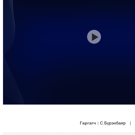
Гаргагч：
С.Бүрэнбаяр