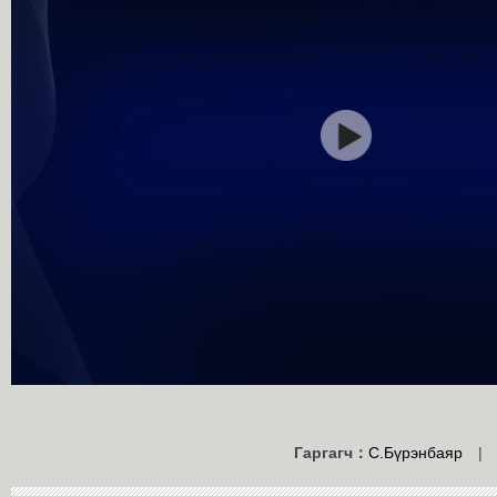
Гаргагч：
С.Бүрэнбаяр