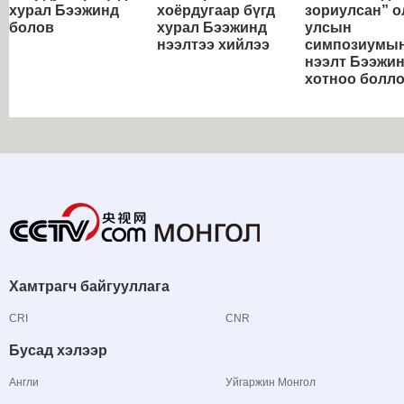
хурал Бээжинд
хоёрдугаар бүгд
зориулсан” о
болов
хурал Бээжинд
улсын
нээлтээ хийлээ
симпозиумы
нээлт Бээжи
хотноо болл
Хамтрагч байгууллага
CRI
CNR
Бусад хэлээр
Англи
Уйгаржин Монгол