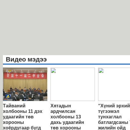
Видео мэдээ
Тайваний
Хятадын
“Хүний эрхи
холбооны 11 дэх
ардчилсан
түгээмэл
удаагийн төв
холбооны 13
тунхаглал
хорооны
дахь удаагийн
батлагдсаны 
хоёрдугаар бүгд
төв хорооны
жилийн ойд