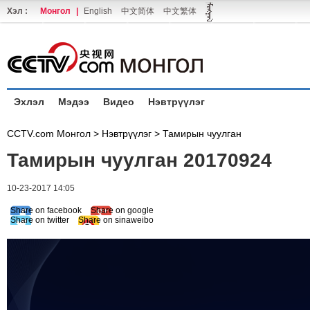
Хэл :
Монгол
|
English
中文简体
中文繁体
Эхлэл
Мэдээ
Видео
Нэвтрүүлэг
CCTV.com Монгол >
Нэвтрүүлэг
>
Тамирын чуулган
Тамирын чуулган 20170924
10-23-2017 14:05
Share on facebook
Share on google
Share on twitter
Share on sinaweibo