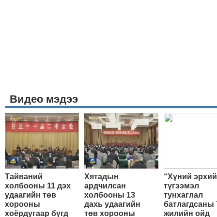
Видео мэдээ
Тайваний
Хятадын
“Хүний эрхи
холбооны 11 дэх
ардчилсан
түгээмэл
удаагийн төв
холбооны 13
тунхаглал
хорооны
дахь удаагийн
батлагдсаны 
хоёрдугаар бүгд
төв хорооны
жилийн ойд