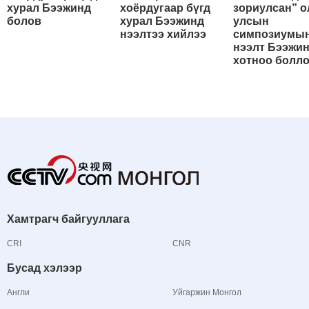
хурал Бээжинд
хоёрдугаар бүгд
зориулсан” о
болов
хурал Бээжинд
улсын
нээлтээ хийлээ
симпозиумы
нээлт Бээжи
хотноо болл
Хамтрагч байгууллага
CRI
CNR
Бусад хэлээр
Англи
Уйгаржин Монгол