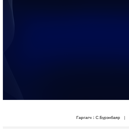
未能获得视频数据
Гаргагч：
С.Бүрэнбаяр