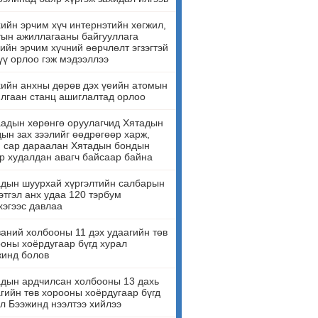
ийн эрчим хүч интернэтийн хөгжил,
ын ажиллагааны байгууллага
ийн эрчим хүчний өөрчлөлт эгзэгтэй
үү орлоо гэж мэдээллээ
ийн анхны дөрөв дэх үеийн атомын
лгаан станц ашиглалтад орлоо
адын хөрөнгө оруулагчид Хятадын
ын зах зээлийг өөдрөгөөр харж,
н сар дараалан Хятадын бондын
р худалдан авагч байсаар байна
дын шуурхай хүргэлтийн салбарын
этгэл анх удаа 120 тэрбум
эгээс давлаа
аний холбооны 11 дэх удаагийн төв
оны хоёрдугаар бүгд хурал
жинд болов
дын ардчилсан холбооны 13 дахь
гийн төв хорооны хоёрдугаар бүгд
л Бээжинд нээлтээ хийлээ