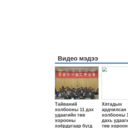
Видео мэдээ
Тайваний
Хятадын
холбооны 11 дэх
ардчилсан
удаагийн төв
холбооны 
хорооны
дахь удааг
хоёрдугаар бүгд
төв хороо