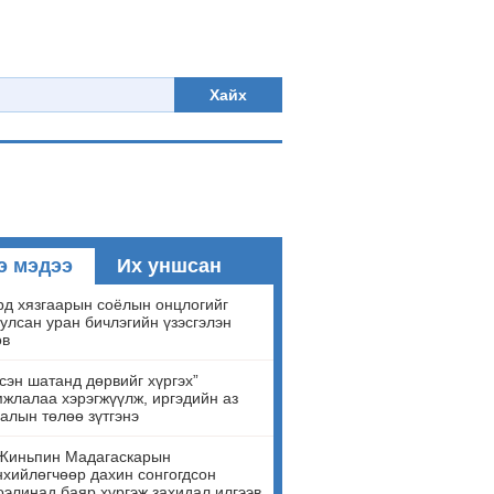
Хайх
э мэдээ
Их уншсан
д хязгаарын соёлын онцлогийг
улсан уран бичлэгийн үзэсгэлэн
ов
сэн шатанд дөрвийг хүргэх”
жлалаа хэрэгжүүлж, иргэдийн аз
алын төлөө зүтгэнэ
Жиньпин Мадагаскарын
хийлөгчөөр дахин сонгогдсон
элинад баяр хүргэж захидал илгээв