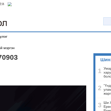
繁体
үлэг
й мэргэн
70903
Шин
Умар
1
хару
бол
“Үнд
2
улам
жарг
Ши 
3
Ерөн
Ражо