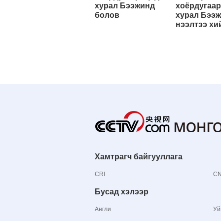
хурал Бээжинд
хоёрдугаар
болов
хурал Бээ
нээлтээ хи
Хамтрагч байгууллага
CRI
C
Бусад хэлээр
Англи
Уй