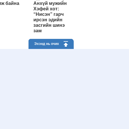
ж байна
Анхүй мужийн
Хэфей хот:
“Нисэн” гарч
ирсэн эдийн
засгийн шинэ
зам
Эхэнд нь очих