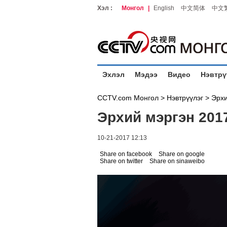
Хэл :
Монгол
|
English
中文简体
中文
Эхлэл
Мэдээ
Видео
Нэвтрү
CCTV.com Монгол >
Нэвтрүүлэг
>
Эрхи
Эрхий мэргэн 201
10-21-2017 12:13
Share on facebook
Share on google
Share on twitter
Share on sinaweibo