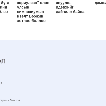
 бүгд
зориулсан” олон
явуулж,
дэмжи
жинд
улсын
идэвхийг
йлээ
симпозиумын
дайчилж байна
нээлт Бээжин
хотноо боллоо
NR
гаржин Монгол