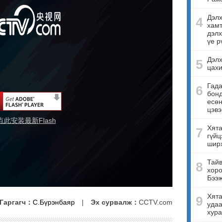
Дэлх
4
хамт
дэлх
үе р
Дэлх
5
цахи
Гада
6
бонд
есө
цэвэ
点此安装最新Flash
Хята
7
гүйц
ширх
Тайв
8
хоро
Бээ
Хята
9
Гаргагч：
С.Бүрэнбаяр
|
Эх сурвалж：
CCTV.com
удаа
хура