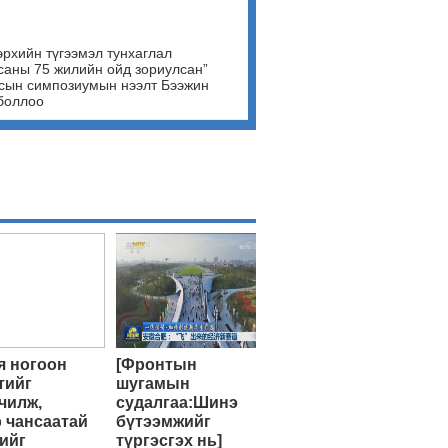
эрхийн түгээмэл тунхаглал
саны 75 жилийн ойд зориулсан”
сын симпозиумын нээлт Бээжин
боллоо
 ногоон
[Фронтын
тийг
шугамын
чилж,
судалгаа:Шинэ
 чансаатай
бүтээмжийг
ийг
түргэсгэх нь]