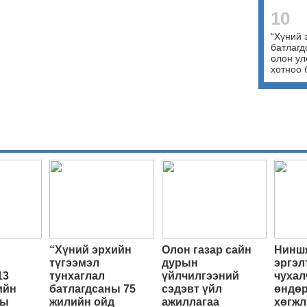
10
“Хүний 
батлагд
олон ул
хотноо 
“Хүний эрхийн
Олон газар сайн
Ниншя
түгээмэл
дурын
эргэл
13
тунхаглал
үйлчилгээний
чухал
ийн
батлагдсаны 75
сэдэвт үйл
өндөр
ны
жилийн ойд
ажиллагаа
хөгжл