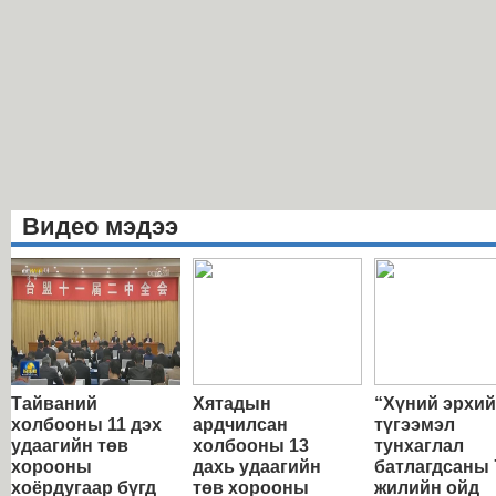
Видео мэдээ
Тайваний
Хятадын
“Хүний эрхи
холбооны 11 дэх
ардчилсан
түгээмэл
удаагийн төв
холбооны 13
тунхаглал
хорооны
дахь удаагийн
батлагдсаны 
хоёрдугаар бүгд
төв хорооны
жилийн ойд