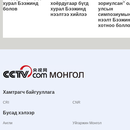
хурал Бээжинд
хоёрдугаар бүгд
зориулсан” о
болов
хурал Бээжинд
улсын
нээлтээ хийлээ
симпозиумы
нээлт Бээжи
хотноо болл
Хамтрагч байгууллага
CRI
CNR
Бусад хэлээр
Англи
Уйгаржин Монгол