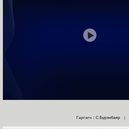
Гаргагч：
С.Бүрэнбаяр