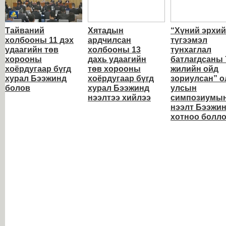
Тайваний
Хятадын
“Хүний эрхи
холбооны 11 дэх
ардчилсан
түгээмэл
удаагийн төв
холбооны 13
тунхаглал
хорооны
дахь удаагийн
батлагдсаны 
хоёрдугаар бүгд
төв хорооны
жилийн ойд
хурал Бээжинд
хоёрдугаар бүгд
зориулсан” о
болов
хурал Бээжинд
улсын
нээлтээ хийлээ
симпозиумы
нээлт Бээжи
хотноо болл