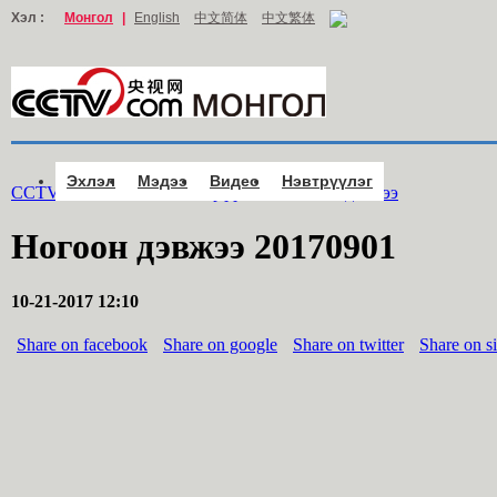
Хэл :
Монгол
|
English
中文简体
中文繁体
Эхлэл
Мэдээ
Видео
Нэвтрүүлэг
CCTV.com Монгол >
Нэвтрүүлэг
>
Ногоон дэвжээ
Ногоон дэвжээ 20170901
10-21-2017 12:10
Share on facebook
Share on google
Share on twitter
Share on s