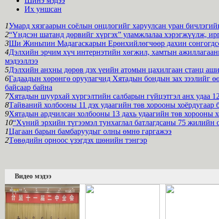
Шинэ мэдээ
Их уншсан
1
Умард хязгаарын соёлын онцлогийг харуулсан уран бичлэгийн
2
“Үндсэн шатанд дөрвийг хүргэх” уламжлалаа хэрэгжүүлж, ирг
3
Ши Жиньпин Мадагаскарын Ерөнхийлөгчөөр дахин сонгогдсон
4
Дэлхийн эрчим хүч интернэтийн хөгжил, хамтын ажиллагааны
мэдээллээ
5
Дэлхийн анхны дөрөв дэх үеийн атомын цахилгаан станц аши
6
Гадаадын хөрөнгө оруулагчид Хятадын бондын зах зээлийг өө
байсаар байна
7
Хятадын шуурхай хүргэлтийн салбарын гүйцэтгэл анх удаа 12
8
Тайваний холбооны 11 дэх удаагийн төв хорооны хоёрдугаар 
9
Хятадын ардчилсан холбооны 13 дахь удаагийн төв хорооны х
10
“Хүний эрхийн түгээмэл тунхаглал батлагдсаны 75 жилийн 
1
Цагаан барын бамбаруудыг олны өмнө гаргажээ
2
Төвөдийн орноос үзэгдэх шөнийн тэнгэр
Видео мэдээ