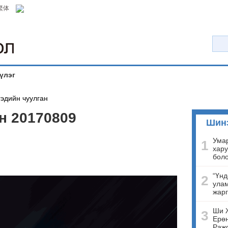
繁体
үлэг
эдийн чуулган
н 20170809
Шин
Умар
1
хару
бол
“Үнд
2
улам
жарг
Ши 
3
Ерөн
Ражо