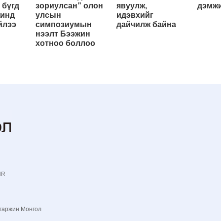
 бүгд
зориулсан” олон
явуулж,
дэмжи
жинд
улсын
идэвхийг
йлээ
симпозиумын
дайчилж байна
нээлт Бээжин
хотноо боллоо
NR
гаржин Монгол