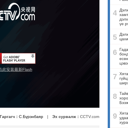
Дэлх
4
хамт
дэлх
үе р
Дэлх
5
цахи
Гада
6
бонд
есө
цэвэ
点此安装最新Flash
Хята
7
гүйц
ширх
Тайв
8
хоро
Бээ
Хята
9
Гаргагч：
С.Бүрэнбаяр
|
Эх сурвалж：
CCTV.com
удаа
хура