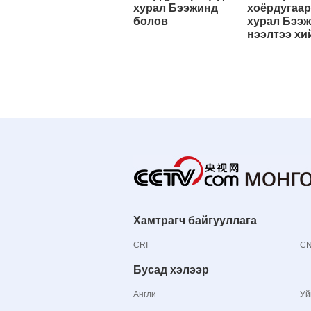
хурал Бээжинд
хоёрдугаар
болов
хурал Бээ
нээлтээ хи
Хамтрагч байгууллага
CRI
C
Бусад хэлээр
Англи
Уй