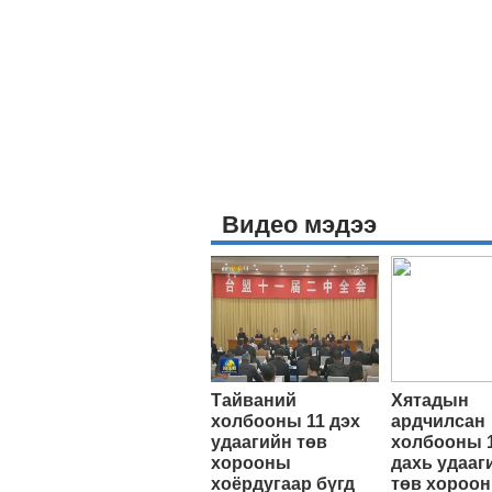
Видео мэдээ
Тайваний
Хятадын
холбооны 11 дэх
ардчилсан
удаагийн төв
холбооны 
хорооны
дахь удааг
хоёрдугаар бүгд
төв хороо