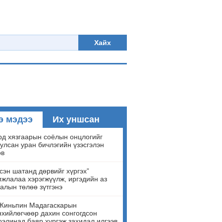
Хайх
э мэдээ
Их уншсан
д хязгаарын соёлын онцлогийг
улсан уран бичлэгийн үзэсгэлэн
ов
сэн шатанд дөрвийг хүргэх”
жлалаа хэрэгжүүлж, иргэдийн аз
алын төлөө зүтгэнэ
Жиньпин Мадагаскарын
хийлөгчөөр дахин сонгогдсон
элинад баяр хүргэж захидал илгээв