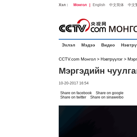
Хэл :
Монгол
|
English
中文简体
中文
Эхлэл
Мэдээ
Видео
Нэвтрү
CCTV.com Монгол >
Нэвтрүүлэг
>
Мэрг
Мэргэдийн чуулга
10-20-2017 16:54
Share on facebook
Share on google
Share on twitter
Share on sinaweibo