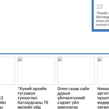
10
“Хүний 
батлагд
олон ул
хотноо 
“Хүний эрхийн
Олон газар сайн
Ниншя
түгээмэл
дурын
эргэл
13
тунхаглал
үйлчилгээний
чухал
ийн
батлагдсаны 75
сэдэвт үйл
өндөр
ны
жилийн ойд
ажиллагаа
хөгжл