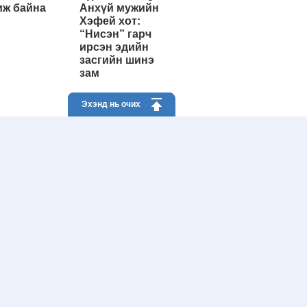
ж байна
Анхүй мужийн
Хэфей хот:
“Нисэн” гарч
ирсэн эдийн
засгийн шинэ
зам
Эхэнд нь очих