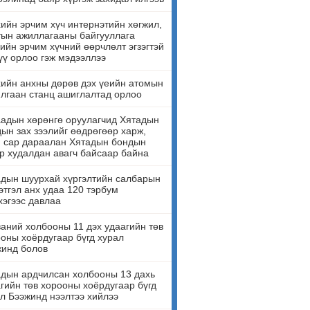
ийн эрчим хүч интернэтийн хөгжил,
ын ажиллагааны байгууллага
ийн эрчим хүчний өөрчлөлт эгзэгтэй
үү орлоо гэж мэдээллээ
ийн анхны дөрөв дэх үеийн атомын
лгаан станц ашиглалтад орлоо
адын хөрөнгө оруулагчид Хятадын
ын зах зээлийг өөдрөгөөр харж,
н сар дараалан Хятадын бондын
р худалдан авагч байсаар байна
дын шуурхай хүргэлтийн салбарын
этгэл анх удаа 120 тэрбум
эгээс давлаа
аний холбооны 11 дэх удаагийн төв
оны хоёрдугаар бүгд хурал
жинд болов
дын ардчилсан холбооны 13 дахь
гийн төв хорооны хоёрдугаар бүгд
л Бээжинд нээлтээ хийлээ