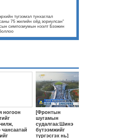
эрхийн түгээмэл тунхаглал
саны 75 жилийн ойд зориулсан”
сын симпозиумын нээлт Бээжин
боллоо
 ногоон
[Фронтын
тийг
шугамын
чилж,
судалгаа:Шинэ
 чансаатай
бүтээмжийг
ийг
түргэсгэх нь]