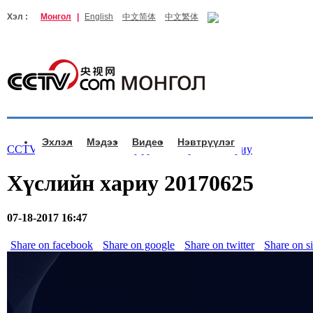
Хэл :
Монгол
|
English
中文简体
中文繁体
Эхлэл
Мэдээ
Видео
Нэвтрүүлэг
CCTV.com Монгол >
Нэвтрүүлэг
>
Хүслийн хариу
Хүслийн хариу 20170625
07-18-2017 16:47
Share on facebook
Share on google
Share on twitter
Share on s