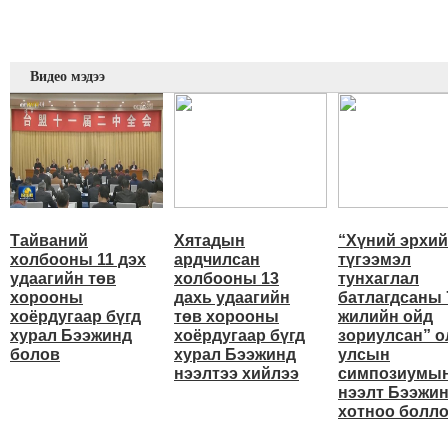
Видео мэдээ
Тайваний
Хятадын
“Хүний эрхи
холбооны 11 дэх
ардчилсан
түгээмэл
удаагийн төв
холбооны 13
тунхаглал
хорооны
дахь удаагийн
батлагдсаны 
хоёрдугаар бүгд
төв хорооны
жилийн ойд
хурал Бээжинд
хоёрдугаар бүгд
зориулсан” о
болов
хурал Бээжинд
улсын
нээлтээ хийлээ
симпозиумы
нээлт Бээжи
хотноо болл