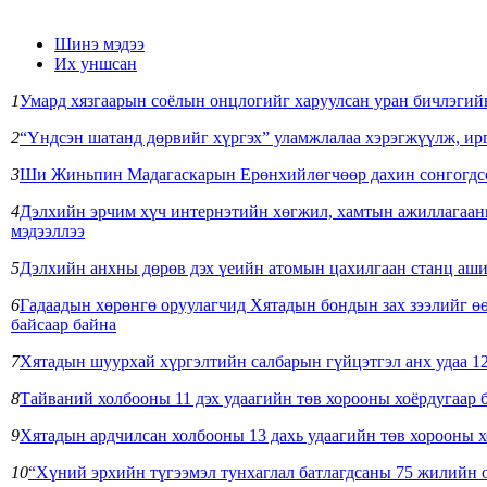
Шинэ мэдээ
Их уншсан
1
Умард хязгаарын соёлын онцлогийг харуулсан уран бичлэгийн
2
“Үндсэн шатанд дөрвийг хүргэх” уламжлалаа хэрэгжүүлж, ирг
3
Ши Жиньпин Мадагаскарын Ерөнхийлөгчөөр дахин сонгогдсон
4
Дэлхийн эрчим хүч интернэтийн хөгжил, хамтын ажиллагааны
мэдээллээ
5
Дэлхийн анхны дөрөв дэх үеийн атомын цахилгаан станц аши
6
Гадаадын хөрөнгө оруулагчид Хятадын бондын зах зээлийг өө
байсаар байна
7
Хятадын шуурхай хүргэлтийн салбарын гүйцэтгэл анх удаа 12
8
Тайваний холбооны 11 дэх удаагийн төв хорооны хоёрдугаар 
9
Хятадын ардчилсан холбооны 13 дахь удаагийн төв хорооны х
10
“Хүний эрхийн түгээмэл тунхаглал батлагдсаны 75 жилийн 