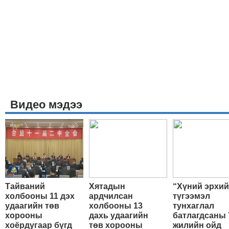
Видео мэдээ
Тайваний
Хятадын
“Хүний эрхи
холбооны 11 дэх
ардчилсан
түгээмэл
удаагийн төв
холбооны 13
тунхаглал
хорооны
дахь удаагийн
батлагдсаны 
хоёрдугаар бүгд
төв хорооны
жилийн ойд