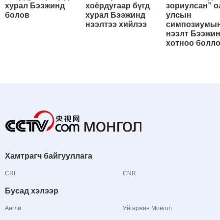
хурал Бээжинд
хоёрдугаар бүгд
зориулсан” о
болов
хурал Бээжинд
улсын
нээлтээ хийлээ
симпозиумы
нээлт Бээжи
хотноо болл
Хамтрагч байгууллага
CRI
CNR
Бусад хэлээр
Англи
Уйгаржин Монгол