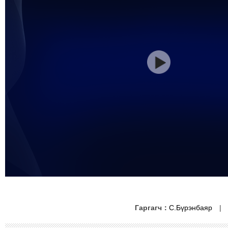
Гаргагч：
С.Бүрэнбаяр