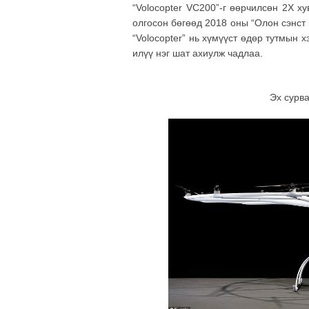
“Volocopter VC200”-г өөрчилсөн 2X ху
олгосон бөгөөд 2018 оны “Олон сэнст 
“Volocopter” нь хүмүүст өдөр тутмын 
илүү нэг шат ахиулж чадлаа.
Эх сурва