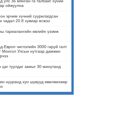
д улс 36 мянган га талбайг хүний
ар ойжуулна
он эрчим хүчний суурилагдсан
н чадал 20.8 хувиар өсжээ
ны тариалангийн өвлийн үзэмж
д-Европ чиглэлийн 3000 гаруй галт
г Монгол Улсын нутгаар дамжин
рчээ
 цаг туулдаг замыг 30 минутанд
ин нууранд хун шувууд өвөлжихөөр
ээ