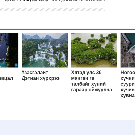
Үзэсгэлэнт
Хятад улс 36
Ногоо
авцал
Дэтиан хүрхрээ
мянган га
хүчни
талбайг хүний
суури
гараар ойжуулна
хүчин
хувиа