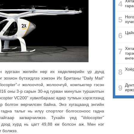
Хята
4
гара
Ного
5
хүчи
Цай
6
Хята
7
тэрэ
өнгө
Хоёр
8
йн зургаан жилийн нөр их хөдөлмөрийн үр дүнд
эг зохион бүтээгдлээ хэмээн Их Британы "Daily Mail"
ocopter”-г жолоочтой, жолоочгүй, компьютер гэсэн
Дунт
9
ирж
2016 оны 3-р сарын 30-нд гурван минутын туршилтын
ocopter VC200” хувилбараас өдөр тутмын хэрэглээнд
бар болгон өөрчилсөн байна. Энэ хугацаанд энгийн
 гадна талыг нь илүү спортлог болгосоноос гадна
айгаар загварчилжээ. Тухайн үед “Volocopter”
 дээд хурд нь цагт 49,88 км болсон аж. Мөн нэг
г болжээ.