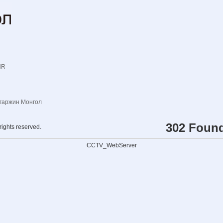
NR
гаржин Монгол
302 Foun
rights reserved.
CCTV_WebServer