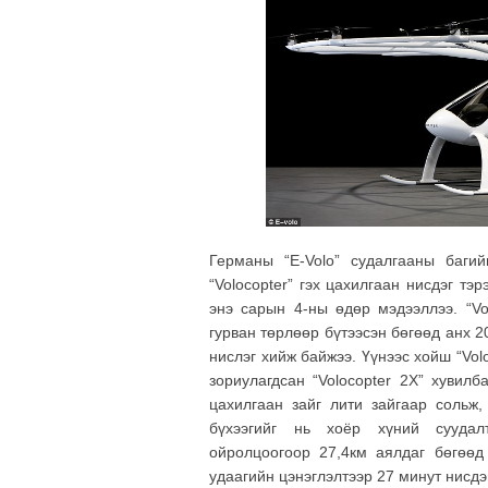
Германы “E-Volo” судалгааны баги
“Volocopter” гэх цахилгаан нисдэг тэр
энэ сарын 4-ны өдөр мэдээллээ. “Vol
гурван төрлөөр бүтээсэн бөгөөд анх 
нислэг хийж байжээ. Үүнээс хойш “Vol
зориулагдсан “Volocopter 2X” хувил
цахилгаан зайг лити зайгаар сольж,
бүхээгийг нь хоёр хүний суудалт
ойролцоогоор 27,4км аялдаг бөгөөд
удаагийн цэнэглэлтээр 27 минут нисдэ