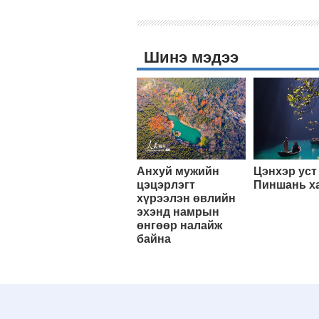
Шинэ мэдээ
Анхуй мужийн
Цэнхэр уст
цэцэрлэгт
Пиншань х
хүрээлэн өвлийн
эхэнд намрын
өнгөөр налайж
байна