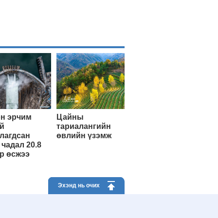
н эрчим
Цайны
й
тариалангийн
лагдсан
өвлийн үзэмж
 чадал 20.8
р өсжээ
Эхэнд нь очих