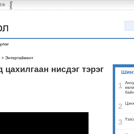
繁体
үлэг
й
>
Энтертаймент
 цахилгаан нисдэг тэрэг
Шин
Анху
1
өвли
бай
Цэнх
2
Үзэс
3