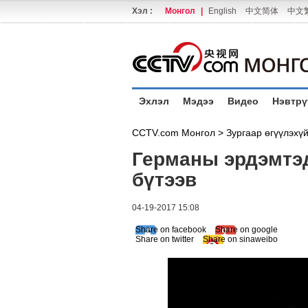
Хэл :
Монгол
|
English
中文简体
中文
Эхлэл
Мэдээ
Видео
Нэвтрү
CCTV.com Монгол >
Зургаар өгүүлэхү
Германы эрдэмтэд
бүтээв
04-19-2017 15:08
Share on facebook
Share on google
Share on twitter
Share on sinaweibo