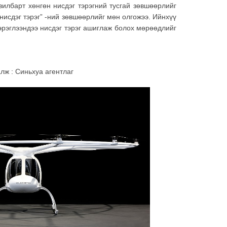
вилбарт хөнгөн нисдэг тэрэгний тусгай зөвшөөрлийг
нисдэг тэрэг” -ний зөвшөөрлийг мөн олгожээ. Ийнхүү
хэрэглээндээ нисдэг тэрэг ашиглаж болох мөрөөдлийг
лж : Синьхуа агентлаг