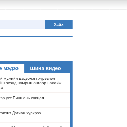
Хайх
э мэдээ
Шинэ видео
й мужийн цэцэрлэгт хүрээлэн
йн эхэнд намрын өнгөөр налайж
на
эр уст Пиншань хавцал
гэлэнт Дэтиан хүрхрээ