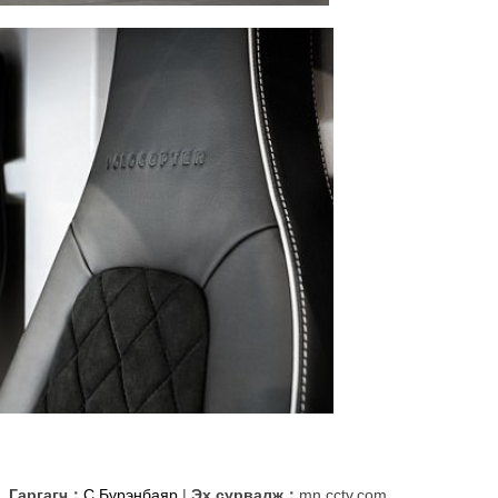
Гаргагч：
С.Бүрэнбаяр
|
Эх сурвалж：
mn.cctv.com