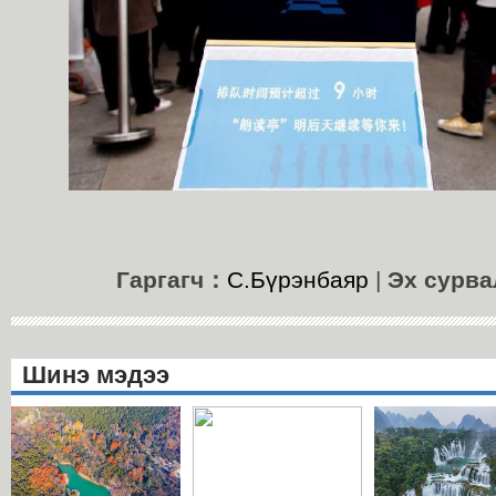
Гаргагч：
С.Бүрэнбаяр
|
Эх сурв
Шинэ мэдээ