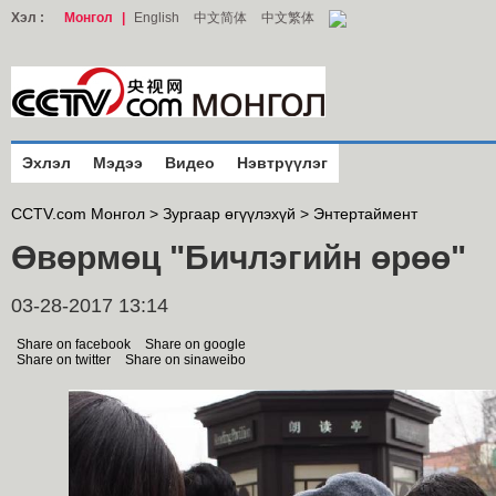
Хэл :
Монгол
|
English
中文简体
中文繁体
Эхлэл
Мэдээ
Видео
Нэвтрүүлэг
CCTV.com Монгол >
Зургаар өгүүлэхүй
>
Энтертаймент
Өвөрмөц "Бичлэгийн өрөө"
03-28-2017 13:14
Share on facebook
Share on google
Share on twitter
Share on sinaweibo