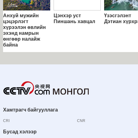
Анхуй мужийн
Цэнхэр уст
Үзэсгэлэнт
цэцэрлэгт
Пиншань хавцал
Дэтиан хүрхр
хүрээлэн өвлийн
эхэнд намрын
өнгөөр налайж
байна
Хамтрагч байгууллага
CRI
CNR
Бусад хэлээр