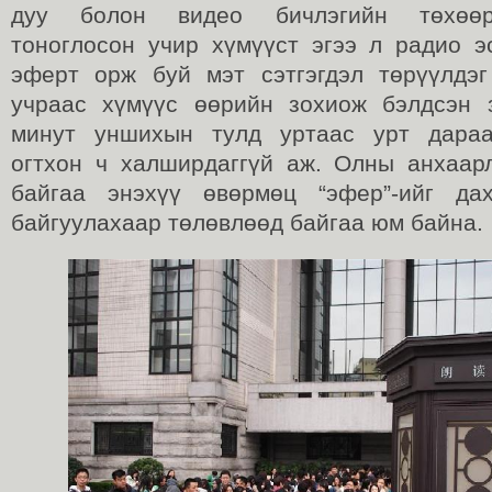
дуу болон видео бичлэгийн төхөө
тоноглосон учир хүмүүст эгээ л радио э
эферт орж буй мэт сэтгэгдэл төрүүлдэ
учраас хүмүүс өөрийн зохиож бэлдсэн 
минут уншихын тулд уртаас урт дараа
огтхон ч халширдаггүй аж. Олны анхаар
байгаа энэхүү өвөрмөц “эфер”-ийг да
байгуулахаар төлөвлөөд байгаа юм байна.