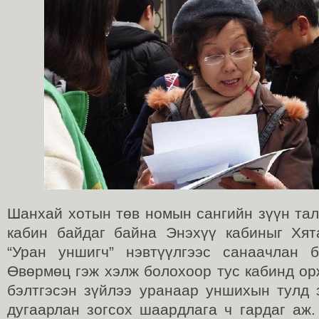
Шанхай хотын төв номын сангийн зүүн тал
кабин байдаг байна Энэхүү кабиныг Хя
“Уран уншигч” нэвтүүлгээс санаачлан б
Өвөрмөц гэж хэлж болохоор тус кабинд ор
бэлтгэсэн зүйлээ уранаар уншихын тулд 
дугаарлан зогсох шаардлага ч гардаг аж.