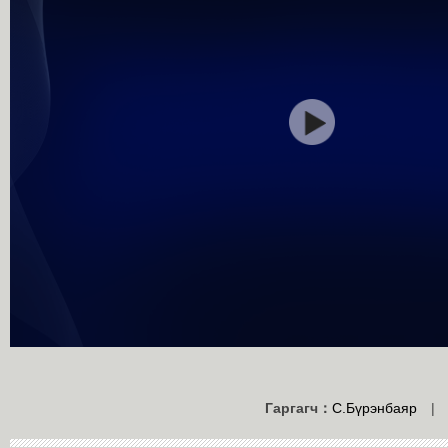
Гаргагч：
С.Бүрэнбаяр