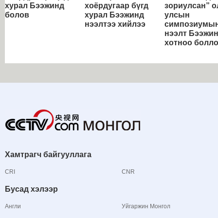
хурал Бээжинд
хоёрдугаар бүгд
зориулсан” о
болов
хурал Бээжинд
улсын
нээлтээ хийлээ
симпозиумы
нээлт Бээжи
хотноо болл
Хамтрагч байгууллага
CRI
CNR
Бусад хэлээр
Англи
Уйгаржин Монгол