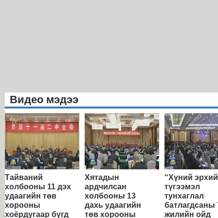
Видео мэдээ
Тайваний
Хятадын
“Хүний эрхи
холбооны 11 дэх
ардчилсан
түгээмэл
удаагийн төв
холбооны 13
тунхаглал
хорооны
дахь удаагийн
батлагдсаны 
хоёрдугаар бүгд
төв хорооны
жилийн ойд