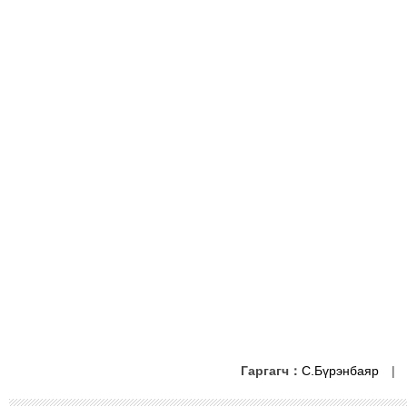
Гаргагч：
С.Бүрэнбаяр