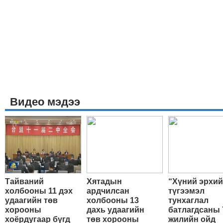
Видео мэдээ
Тайваний
Хятадын
“Хүний эрхи
холбооны 11 дэх
ардчилсан
түгээмэл
удаагийн төв
холбооны 13
тунхаглал
хорооны
дахь удаагийн
батлагдсаны 
хоёрдугаар бүгд
төв хорооны
жилийн ойд