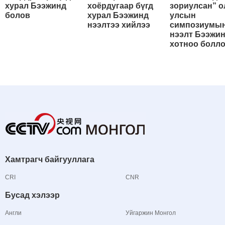
хурал Бээжинд
хоёрдугаар бүгд
зориулсан” о
болов
хурал Бээжинд
улсын
нээлтээ хийлээ
симпозиумы
нээлт Бээжи
хотноо болл
Хамтрагч байгууллага
CRI
CNR
Бусад хэлээр
Англи
Уйгаржин Монгол