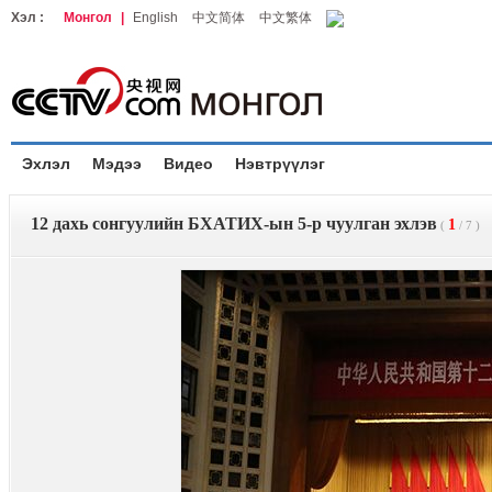
Хэл :
Монгол
|
English
中文简体
中文繁体
Эхлэл
Мэдээ
Видео
Нэвтрүүлэг
12 дахь сонгуулийн БХАТИХ-ын 5-р чуулган эхлэв
1
(
/
7
)