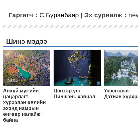
Гаргагч：
С.Бүрэнбаяр
|
Эх сурвалж：
ne
Шинэ мэдээ
Анхуй мужийн
Цэнхэр уст
Үзэсгэлэнт
цэцэрлэгт
Пиншань хавцал
Дэтиан хүрхр
хүрээлэн өвлийн
эхэнд намрын
өнгөөр налайж
байна