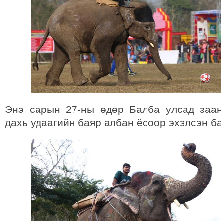
Энэ сарын 27-ны өдөр Балба улсад заа
дахь удаагийн баяр албан ёсоор эхэлсэн 