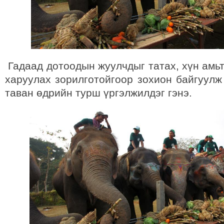
Гадаад дотоодын жуулчдыг татах, хүн амь
харуулах зорилготойгоор зохион байгуулж
таван өдрийн турш үргэлжилдэг гэнэ.