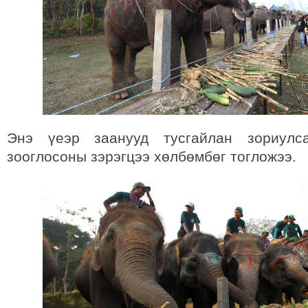
Энэ үеэр заанууд тусгайлан зориулс
зооглосоны зэрэгцээ хөлбөмбөг тогложээ.