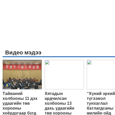
Видео мэдээ
Тайваний
Хятадын
“Хүний эрхи
холбооны 11 дэх
ардчилсан
түгээмэл
удаагийн төв
холбооны 13
тунхаглал
хорооны
дахь удаагийн
батлагдсаны 
хоёрдугаар бүгд
төв хорооны
жилийн ойд