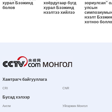
хурал Бээжинд
хоёрдугаар бүгд
зориулсан” о
болов
хурал Бээжинд
улсын
нээлтээ хийлээ
симпозиумы
нээлт Бээжи
хотноо болл
Хамтрагч байгууллага
CRI
CNR
Бусад хэлээр
Англи
Уйгаржин Монгол