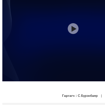
Гаргагч：
С.Бүрэнбаяр