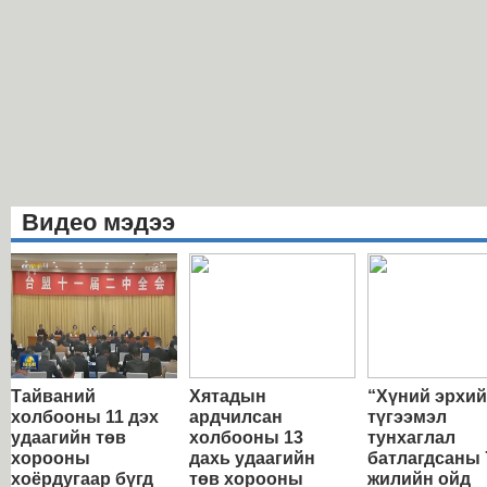
Видео мэдээ
Тайваний
Хятадын
“Хүний эрхи
холбооны 11 дэх
ардчилсан
түгээмэл
удаагийн төв
холбооны 13
тунхаглал
хорооны
дахь удаагийн
батлагдсаны 
хоёрдугаар бүгд
төв хорооны
жилийн ойд