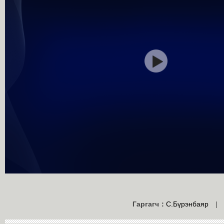
Гаргагч：
С.Бүрэнбаяр