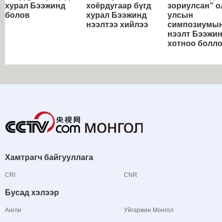
хурал Бээжинд
хоёрдугаар бүгд
зориулсан” о
болов
хурал Бээжинд
улсын
нээлтээ хийлээ
симпозиумы
нээлт Бээжи
хотноо болл
Хамтрагч байгууллага
CRI
CNR
Бусад хэлээр
Англи
Уйгаржин Монгол