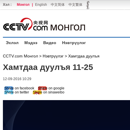
Хэл :
Монгол
|
English
中文简体
中文繁体
Эхлэл
Мэдээ
Видео
Нэвтрүүлэг
CCTV.com Монгол >
Нэвтрүүлэг
>
Хамтдаа дуулъя
Хамтдаа дуулъя 11-25
12-09-2016 10:29
Share on facebook
Share on google
Share on twitter
Share on sinaweibo