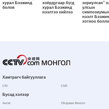
хурал Бээжинд
хоёрдугаар бүгд
зориулсан” о
болов
хурал Бээжинд
улсын
нээлтээ хийлээ
симпозиумы
нээлт Бээжи
хотноо болл
Хамтрагч байгууллага
CRI
CNR
Бусад хэлээр
Англи
Уйгаржин Монгол