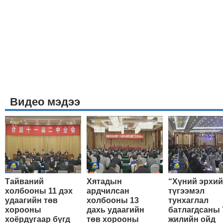
Видео мэдээ
Тайваний
Хятадын
“Хүний эрхи
холбооны 11 дэх
ардчилсан
түгээмэл
удаагийн төв
холбооны 13
тунхаглал
хорооны
дахь удаагийн
батлагдсаны 
хоёрдугаар бүгд
төв хорооны
жилийн ойд