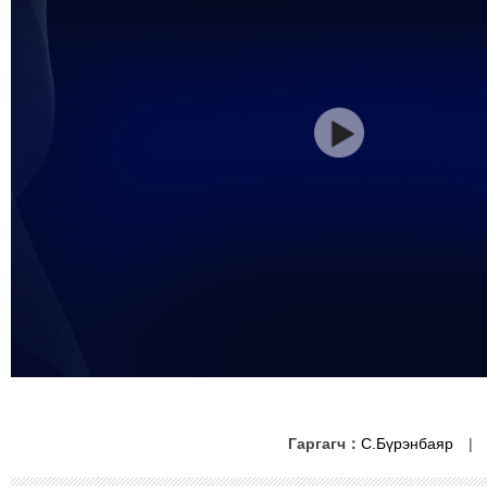
Гаргагч：
С.Бүрэнбаяр