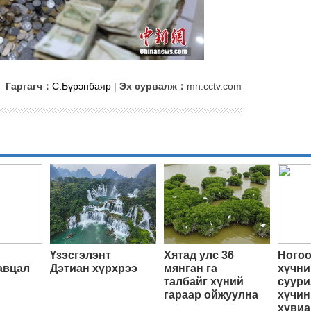
Гаргагч：
С.Бүрэнбаяр
|
Эх сурвалж：
mn.cctv.com
Үзэсгэлэнт
Хятад улс 36
Ногоо
авцал
Дэтиан хүрхрээ
мянган га
хүчни
талбайг хүний
суури
гараар ойжуулна
хүчин
хувиа