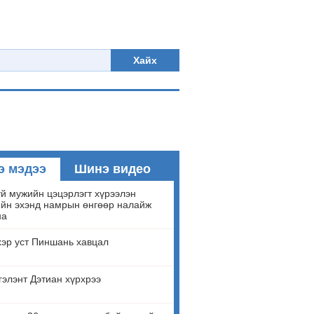
Хайх
э мэдээ
Шинэ видео
й мужийн цэцэрлэгт хүрээлэн
йн эхэнд намрын өнгөөр налайж
на
эр уст Пиншань хавцал
гэлэнт Дэтиан хүрхрээ