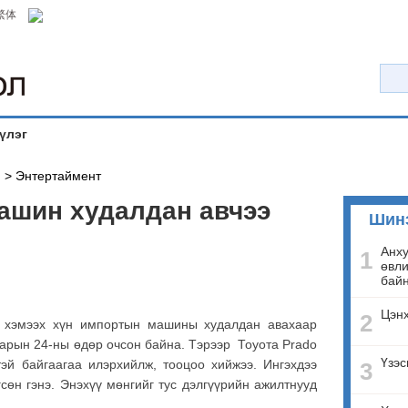
繁体
үлэг
й
>
Энтертаймент
ашин худалдан авчээ
Шин
Анху
1
өвли
бай
Цэнх
2
 хэмээх хүн импортын машины худалдан авахаар
сарын 24-ны өдөр очсон байна. Тэрээр Тоуота Prado
Үзэс
эй байгаагаа илэрхийлж, тооцоо хийжээ. Ингэхдээ
3
гсөн гэнэ. Энэхүү мөнгийг тус дэлгүүрийн ажилтнууд