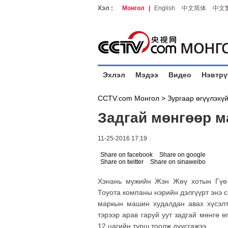
Хэл :
Монгол
|
English
中文简体
中文
Эхлэл
Мэдээ
Видео
Нэвтрү
CCTV.com Монгол >
Зургаар өгүүлэхү
Задгай мөнгөөр м
11-25-2016 17:19
Share on facebook
Share on google
Share on twitter
Share on sinaweibo
Хэнань мужийн Жэн Жөү хотын Гүө
Тоуота компаны нэрийн дэлгүүрт энэ 
маркын машин худалдан авах хүсэлт
тэрээр арав гаруй уут задгай мөнгө ө
12 цагийн турш тоолж дуусгажээ.