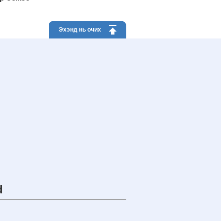
Эхэнд нь очих
d