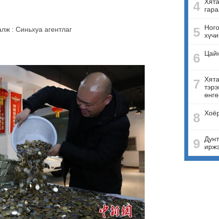
Хята
4
гара
Ного
5
алж : Синьхуа агентлаг
хүчи
Цай
6
Хята
7
тэрэ
өнгө
Хоёр
8
Дунт
9
ирж