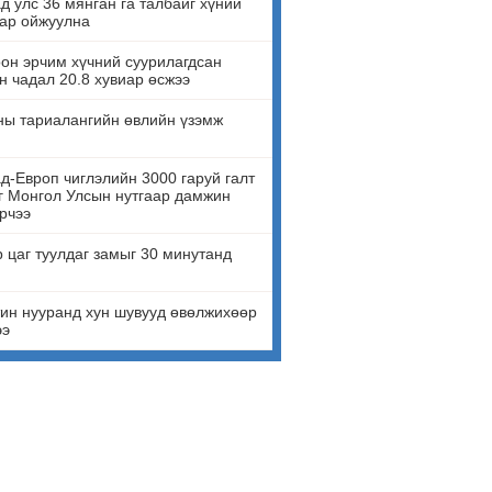
д улс 36 мянган га талбайг хүний
ар ойжуулна
он эрчим хүчний суурилагдсан
н чадал 20.8 хувиар өсжээ
ны тариалангийн өвлийн үзэмж
д-Европ чиглэлийн 3000 гаруй галт
г Монгол Улсын нутгаар дамжин
рчээ
 цаг туулдаг замыг 30 минутанд
ин нууранд хун шувууд өвөлжихөөр
ээ