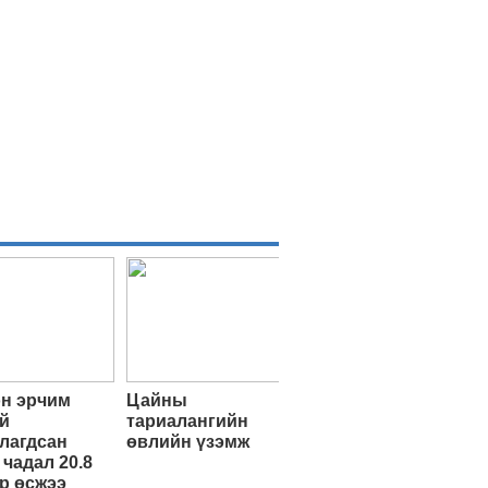
н эрчим
Цайны
й
тариалангийн
лагдсан
өвлийн үзэмж
 чадал 20.8
р өсжээ