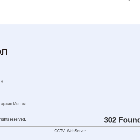
NR
гаржин Монгол
302 Foun
rights reserved.
CCTV_WebServer