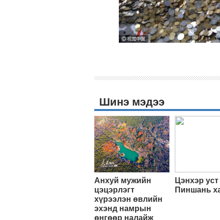
Шинэ мэдээ
Анхуй мужийн
Цэнхэр уст
цэцэрлэгт
Пиншань х
хүрээлэн өвлийн
эхэнд намрын
өнгөөр налайж