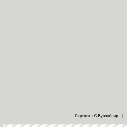
Гаргагч：
С.Бүрэнбаяр