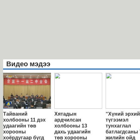
Видео мэдээ
Тайваний
Хятадын
“Хүний эрхи
холбооны 11 дэх
ардчилсан
түгээмэл
удаагийн төв
холбооны 13
тунхаглал
хорооны
дахь удаагийн
батлагдсаны 
хоёрдугаар бүгд
төв хорооны
жилийн ойд