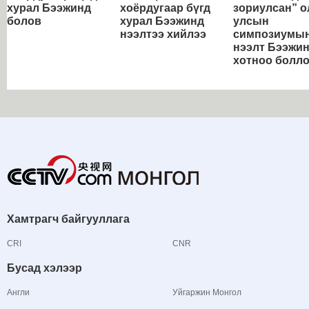
хурал Бээжинд
хоёрдугаар бүгд
зориулсан” о
болов
хурал Бээжинд
улсын
нээлтээ хийлээ
симпозиумы
нээлт Бээжи
хотноо болл
Хамтрагч байгууллага
CRI
CNR
Бусад хэлээр
Англи
Уйгаржин Монгол