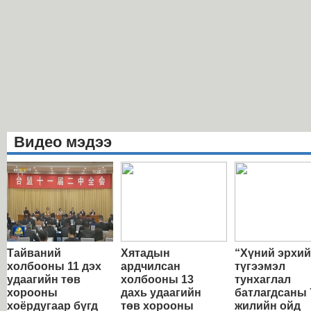
Видео мэдээ
Тайваний
Хятадын
“Хүний эрхи
холбооны 11 дэх
ардчилсан
түгээмэл
удаагийн төв
холбооны 13
тунхаглал
хорооны
дахь удаагийн
батлагдсаны 
хоёрдугаар бүгд
төв хорооны
жилийн ойд