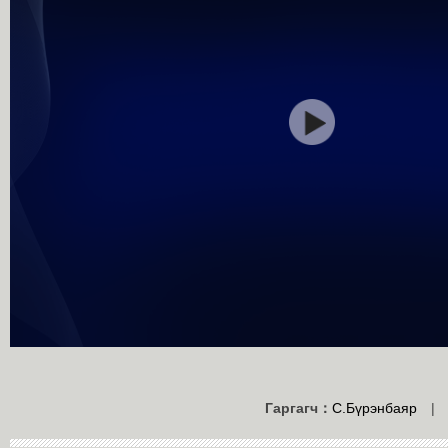
Гаргагч：
С.Бүрэнбаяр