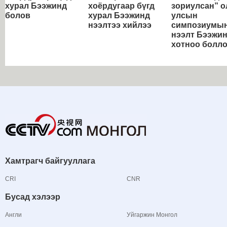
хурал Бээжинд
хоёрдугаар бүгд
зориулсан” о
болов
хурал Бээжинд
улсын
нээлтээ хийлээ
симпозиумы
нээлт Бээжи
хотноо болл
Хамтрагч байгууллага
CRI
CNR
Бусад хэлээр
Англи
Уйгаржин Монгол