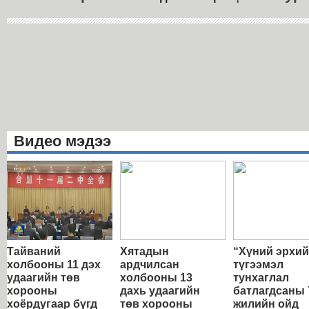
Видео мэдээ
Тайваний
Хятадын
“Хүний эрхи
холбооны 11 дэх
ардчилсан
түгээмэл
удаагийн төв
холбооны 13
тунхаглал
хорооны
дахь удаагийн
батлагдсаны 
хоёрдугаар бүгд
төв хорооны
жилийн ойд