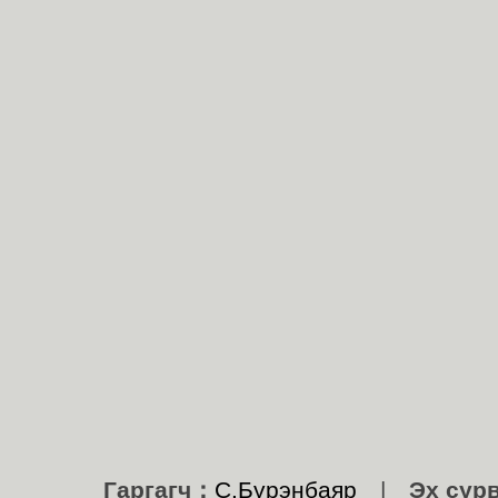
Гаргагч：
С.Бүрэнбаяр
|
Эх сур