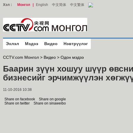
Хэл :
Монгол
|
English
中文简体
中文繁体
Эхлэл
Мэдээ
Видео
Нэвтрүүлэг
CCTV.com Монгол >
Видео
>
Одон мэдээ
Баарин зүүн хошуу шүүр өвсн
бизнесийг эрчимжүүлэн хөгжү
11-10-2016 10:38
Share on facebook
Share on google
Share on twitter
Share on sinaweibo