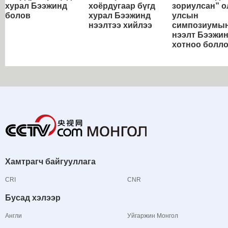
хурал Бээжинд
хоёрдугаар бүгд
зориулсан” о
болов
хурал Бээжинд
улсын
нээлтээ хийлээ
симпозиумы
нээлт Бээжи
хотноо болл
Хамтрагч байгууллага
CRI
CNR
Бусад хэлээр
Англи
Уйгаржин Монгол