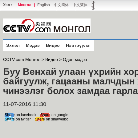
Хэл :
Монгол
|
English
中文简体
中文繁体
Эхлэл
Мэдээ
Видео
Нэвтрүүлэг
CCTV.com Монгол >
Видео
>
Одон мэдээ
Буу Венхай улаан үхрийн хо
байгуулж, гацааны малчдын
чинээлэг болох замдаа гарл
11-07-2016 11:30
Share on facebook
Share on google
Share on twitter
Share on sinaweibo