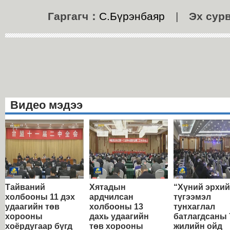
Гаргагч：
С.Бүрэнбаяр
|
Эх сур
Видео мэдээ
Тайваний
Хятадын
“Хүний эрхи
холбооны 11 дэх
ардчилсан
түгээмэл
удаагийн төв
холбооны 13
тунхаглал
хорооны
дахь удаагийн
батлагдсаны 
хоёрдугаар бүгд
төв хорооны
жилийн ойд