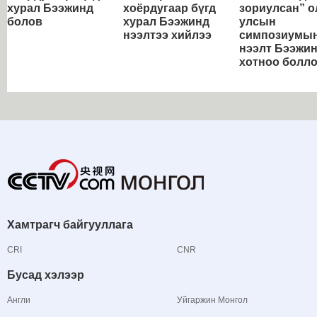
хурал Бээжинд
хоёрдугаар бүгд
зориулсан” о
болов
хурал Бээжинд
улсын
нээлтээ хийлээ
симпозиумы
нээлт Бээжи
хотноо болл
Хамтрагч байгууллага
CRI
CNR
Бусад хэлээр
Англи
Уйгаржин Монгол