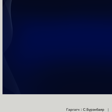
未能获得视频数据
Гаргагч：
С.Бүрэнбаяр