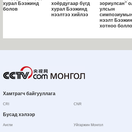
хурал Бээжинд
хоёрдугаар бүгд
зориулсан” о
болов
хурал Бээжинд
улсын
нээлтээ хийлээ
симпозиумы
нээлт Бээжи
хотноо болл
Хамтрагч байгууллага
CRI
CNR
Бусад хэлээр
Англи
Уйгаржин Монгол