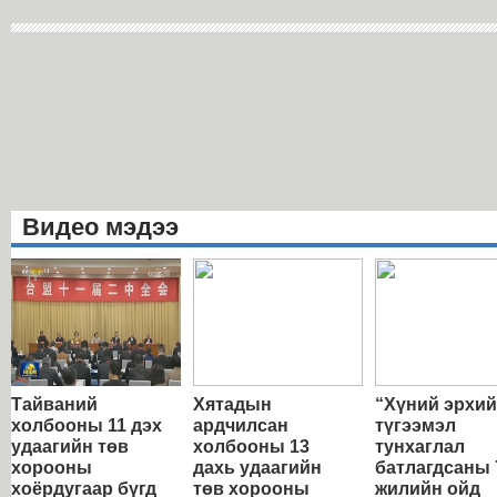
Видео мэдээ
Тайваний
Хятадын
“Хүний эрхи
холбооны 11 дэх
ардчилсан
түгээмэл
удаагийн төв
холбооны 13
тунхаглал
хорооны
дахь удаагийн
батлагдсаны 
хоёрдугаар бүгд
төв хорооны
жилийн ойд