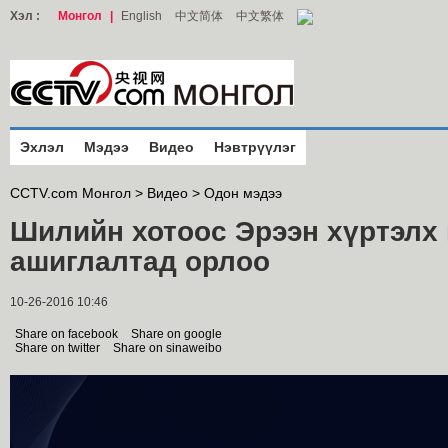
Хэл :
Монгол
|
English
中文简体
中文繁体
Эхлэл
Мэдээ
Видео
Нэвтрүүлэг
CCTV.com Монгол >
Видео
>
Одон мэдээ
Шилийн хотоос Эрээн хүртэлх 
ашиглалтад орлоо
10-26-2016 10:46
Share on facebook
Share on google
Share on twitter
Share on sinaweibo