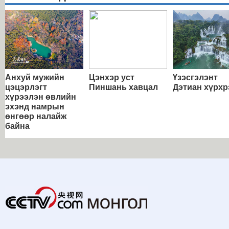
Анхуй мужийн
Цэнхэр уст
Үзэсгэлэнт
цэцэрлэгт
Пиншань хавцал
Дэтиан хүрхр
хүрээлэн өвлийн
эхэнд намрын
өнгөөр налайж
байна