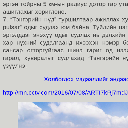
эргэн тойрны 5 км-ын радиус дотор гар ут
ашиглахыг хориглоно.
7. “Тэнгэрийн нүд” туршилтаар ажиллах х
pulsar” одыг судлах юм байна. Туйлийн цэ
эргэлддэг энэхүү одыг судлах нь дэлхийн
хар нүхний судалгаанд ихээхэн нэмэр 
сансар огторгуйгаас шинэ гариг од нээ
гарал, хувиралыг судлахад “Тэнгэрийн н
үзүүлнэ.
Холбогдох мэдээллийг эндээс
http://mn.cctv.com/2016/07/08/ARTI7kRj7m