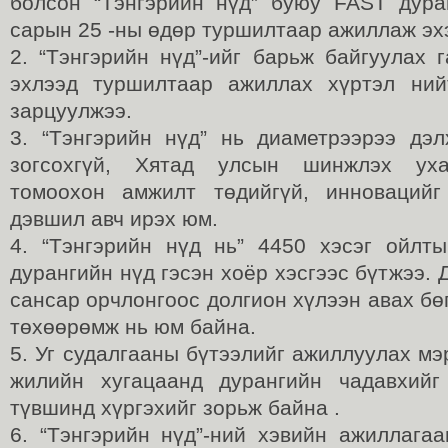
болсон “Тэнгэрийн нүд” буюу FAST дур
сарын 25 -ны өдөр туршилтаар ажиллаж эх
2. “Тэнгэрийн нүд”-ийг барьж байгуулах 
эхлээд туршилтаар ажиллах хүртэл ний
зарцуулжээ.
3. “Тэнгэрийн нүд” нь диаметрээрээ дэл
зогсохгүй, Хятад улсын шинжлэх уха
томоохон амжилт төдийгүй, инновацийг
дэвшил авч ирэх юм.
4. “Тэнгэрийн нүд нь” 4450 хэсэг ойлт
дурангийн нүд гэсэн хоёр хэсгээс бүтжээ. 
сансар орчлонгоос долгион хүлээн авах бө
төхөөрөмж нь юм байна.
5. Уг судалгааны бүтээлийг ажиллуулах мэ
жилийн хугацаанд дурангийн чадавхийг
түвшинд хүргэхийг зорьж байна .
6. “Тэнгэрийн нүд”-ний хэвийн ажиллагаа