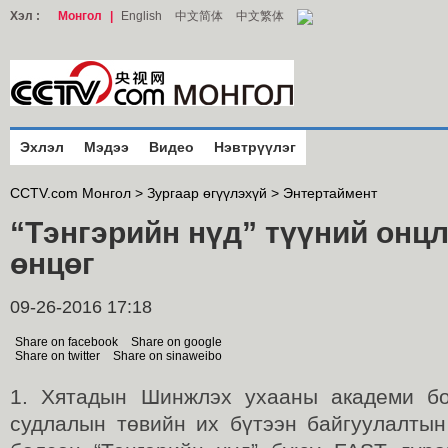
Хэл :
Монгол
|
English
中文简体
中文繁体
Эхлэл
Мэдээ
Видео
Нэвтрүүлэг
CCTV.com Монгол >
Зургаар өгүүлэхүй
>
Энтертаймент
“Тэнгэрийн нүд” түүний онц
өнцөг
09-26-2016 17:18
Share on facebook
Share on google
Share on twitter
Share on sinaweibo
1. Хятадын Шинжлэх ухааны академи б
судлалын төвийн их бүтээн байгуулалтын