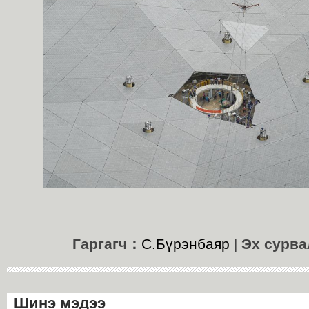
Гаргагч：
С.Бүрэнбаяр
|
Эх сурв
Шинэ мэдээ