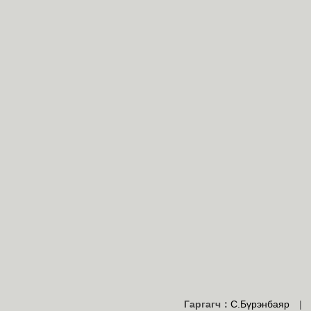
Гаргагч：
С.Бүрэнбаяр