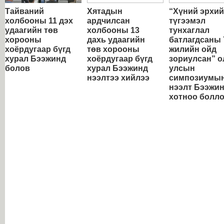
Тайваний
Хятадын
“Хүний эрхи
холбооны 11 дэх
ардчилсан
түгээмэл
удаагийн төв
холбооны 13
тунхаглал
хорооны
дахь удаагийн
батлагдсаны 
хоёрдугаар бүгд
төв хорооны
жилийн ойд
хурал Бээжинд
хоёрдугаар бүгд
зориулсан” о
болов
хурал Бээжинд
улсын
нээлтээ хийлээ
симпозиумы
нээлт Бээжи
хотноо болл