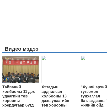
Видео мэдээ
Тайваний
Хятадын
“Хүний эрхи
холбооны 11 дэх
ардчилсан
түгээмэл
удаагийн төв
холбооны 13
тунхаглал
хорооны
дахь удаагийн
батлагдсаны 
хоёрдугаар бүгд
төв хорооны
жилийн ойд