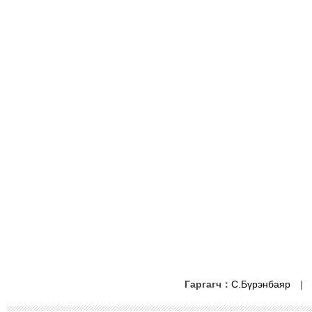
Гаргагч：
С.Бүрэнбаяр