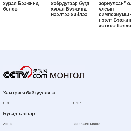
хурал Бээжинд
хоёрдугаар бүгд
зориулсан” о
болов
хурал Бээжинд
улсын
нээлтээ хийлээ
симпозиумы
нээлт Бээжи
хотноо болл
Хамтрагч байгууллага
CRI
CNR
Бусад хэлээр
Англи
Уйгаржин Монгол