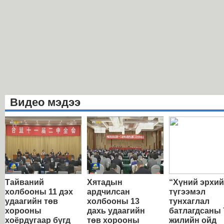
Видео мэдээ
Тайваний
Хятадын
“Хүний эрхи
холбооны 11 дэх
ардчилсан
түгээмэл
удаагийн төв
холбооны 13
тунхаглал
хорооны
дахь удаагийн
батлагдсаны 
хоёрдугаар бүгд
төв хорооны
жилийн ойд