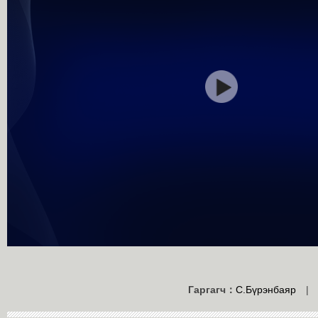
Гаргагч：
С.Бүрэнбаяр