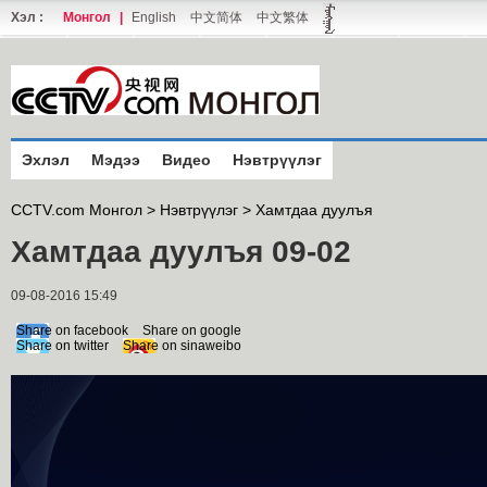
Хэл :
Монгол
|
English
中文简体
中文繁体
Эхлэл
Мэдээ
Видео
Нэвтрүүлэг
CCTV.com Монгол >
Нэвтрүүлэг
>
Хамтдаа дуулъя
Хамтдаа дуулъя 09-02
09-08-2016 15:49
Share on facebook
Share on google
Share on twitter
Share on sinaweibo