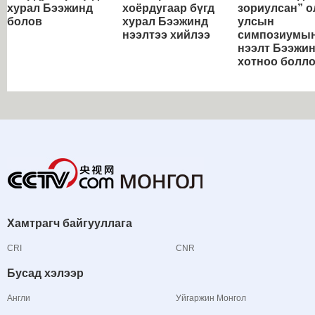
хурал Бээжинд
хоёрдугаар бүгд
зориулсан” о
болов
хурал Бээжинд
улсын
нээлтээ хийлээ
симпозиумы
нээлт Бээжи
хотноо болл
Хамтрагч байгууллага
CRI
CNR
Бусад хэлээр
Англи
Уйгаржин Монгол