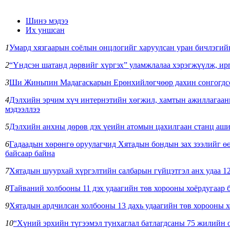
Шинэ мэдээ
Их уншсан
1
Умард хязгаарын соёлын онцлогийг харуулсан уран бичлэгийн
2
“Үндсэн шатанд дөрвийг хүргэх” уламжлалаа хэрэгжүүлж, ирг
3
Ши Жиньпин Мадагаскарын Ерөнхийлөгчөөр дахин сонгогдсон
4
Дэлхийн эрчим хүч интернэтийн хөгжил, хамтын ажиллагааны
мэдээллээ
5
Дэлхийн анхны дөрөв дэх үеийн атомын цахилгаан станц аши
6
Гадаадын хөрөнгө оруулагчид Хятадын бондын зах зээлийг өө
байсаар байна
7
Хятадын шуурхай хүргэлтийн салбарын гүйцэтгэл анх удаа 12
8
Тайваний холбооны 11 дэх удаагийн төв хорооны хоёрдугаар 
9
Хятадын ардчилсан холбооны 13 дахь удаагийн төв хорооны х
10
“Хүний эрхийн түгээмэл тунхаглал батлагдсаны 75 жилийн 