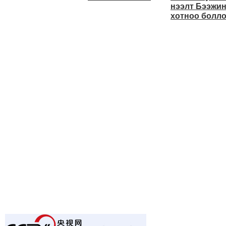
нээлт Бээжи
хотноо болл