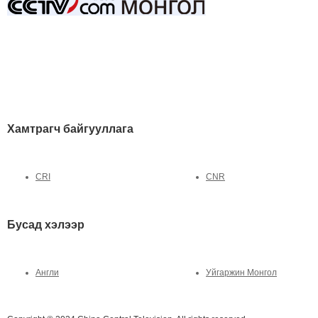
Хамтрагч байгууллага
CRI
CNR
Бусад хэлээр
Англи
Уйгаржин Монгол