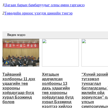
1
Цагаан барын бамбаруудыг олны өмнө гаргажээ
2
Төвөдийн орноос үзэгдэх шөнийн тэнгэр
Видео мэдээ
Тайваний
Хятадын
“Хүний эрхи
холбооны 11 дэх
ардчилсан
түгээмэл
удаагийн төв
холбооны 13
тунхаглал
хорооны
дахь удаагийн
батлагдсаны 
хоёрдугаар бүгд
төв хорооны
жилийн ойд
хурал Бээжинд
хоёрдугаар бүгд
зориулсан” о
болов
хурал Бээжинд
улсын
нээлтээ хийлээ
симпозиумы