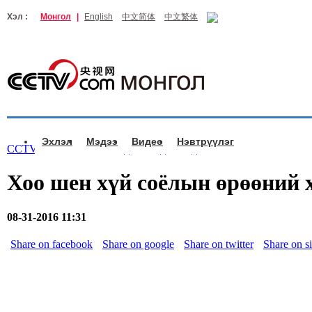
Хэл :
Монгол
|
English
中文简体
中文繁体
Эхлэл
Мэдээ
Видео
Нэвтрүүлэг
CCTV.com Монгол >
Видео
>
Одон мэдээ
Хоо шен хүй соёлын өрөөний 
08-31-2016 11:31
Share on facebook
Share on google
Share on twitter
Share on s