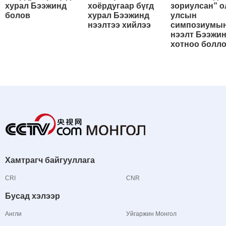
хурал Бээжинд
хоёрдугаар бүгд
зориулсан” о
болов
хурал Бээжинд
улсын
нээлтээ хийлээ
симпозиумы
нээлт Бээжи
хотноо болл
Хамтрагч байгууллага
CRI
CNR
Бусад хэлээр
Англи
Уйгаржин Монгол