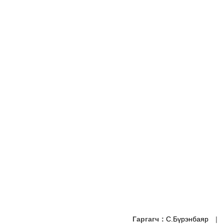
Гаргагч：
С.Бүрэнбаяр