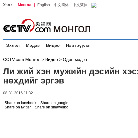
Хэл :
Монгол
|
English
中文简体
中文繁体
Эхлэл
Мэдээ
Видео
Нэвтрүүлэг
CCTV.com Монгол >
Видео
>
Одон мэдээ
Ли жий хэн мужийн дэсийн хэс
нөхдийг эргэв
08-31-2016 11:32
Share on facebook
Share on google
Share on twitter
Share on sinaweibo