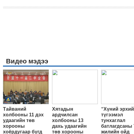
Видео мэдээ
Тайваний
Хятадын
“Хүний эрхи
холбооны 11 дэх
ардчилсан
түгээмэл
удаагийн төв
холбооны 13
тунхаглал
хорооны
дахь удаагийн
батлагдсаны 
хоёрдугаар бүгд
төв хорооны
жилийн ойд