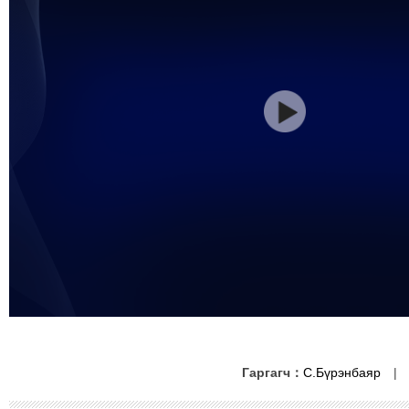
Гаргагч：
С.Бүрэнбаяр