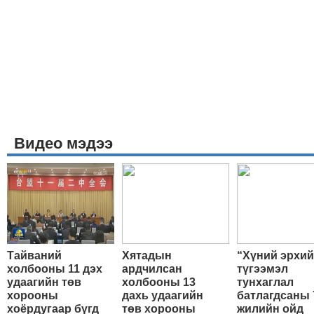
Видео мэдээ
Тайваний
Хятадын
“Хүний эрхи
холбооны 11 дэх
ардчилсан
түгээмэл
удаагийн төв
холбооны 13
тунхаглал
хорооны
дахь удаагийн
батлагдсаны 
хоёрдугаар бүгд
төв хорооны
жилийн ойд