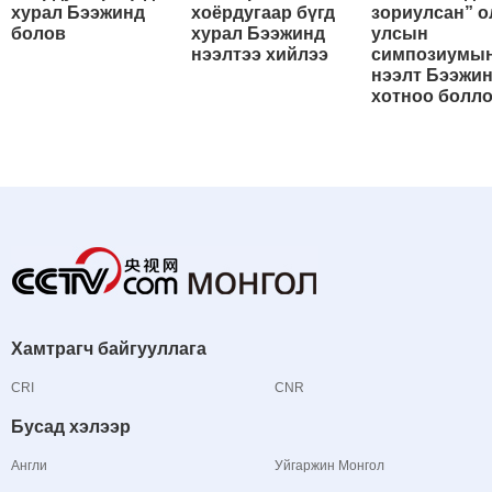
хурал Бээжинд
хоёрдугаар бүгд
зориулсан” о
болов
хурал Бээжинд
улсын
нээлтээ хийлээ
симпозиумы
нээлт Бээжи
хотноо болл
Хамтрагч байгууллага
CRI
CNR
Бусад хэлээр
Англи
Уйгаржин Монгол