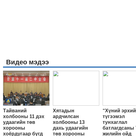
Видео мэдээ
Тайваний
Хятадын
“Хүний эрхи
холбооны 11 дэх
ардчилсан
түгээмэл
удаагийн төв
холбооны 13
тунхаглал
хорооны
дахь удаагийн
батлагдсаны 
хоёрдугаар бүгд
төв хорооны
жилийн ойд