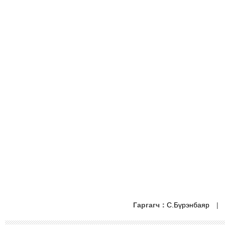
Гаргагч：
С.Бүрэнбаяр