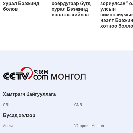
хурал Бээжинд
хоёрдугаар бүгд
зориулсан” о
болов
хурал Бээжинд
улсын
нээлтээ хийлээ
симпозиумы
нээлт Бээжи
хотноо болл
Хамтрагч байгууллага
CRI
CNR
Бусад хэлээр
Англи
Уйгаржин Монгол