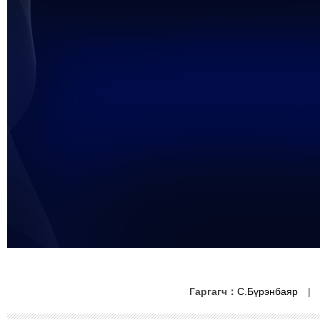
未能获得视频数据
Гаргагч：
С.Бүрэнбаяр