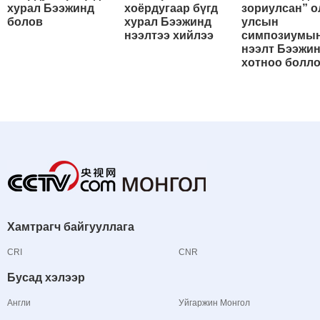
хурал Бээжинд
хоёрдугаар бүгд
зориулсан” о
болов
хурал Бээжинд
улсын
нээлтээ хийлээ
симпозиумы
нээлт Бээжи
хотноо болл
Хамтрагч байгууллага
CRI
CNR
Бусад хэлээр
Англи
Уйгаржин Монгол