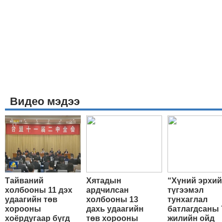
Видео мэдээ
Тайваний
Хятадын
“Хүний эрхи
холбооны 11 дэх
ардчилсан
түгээмэл
удаагийн төв
холбооны 13
тунхаглал
хорооны
дахь удаагийн
батлагдсаны 
хоёрдугаар бүгд
төв хорооны
жилийн ойд