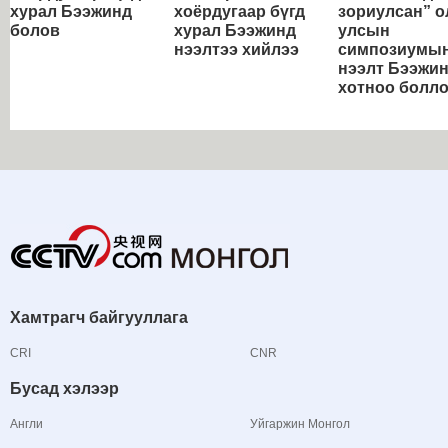
хурал Бээжинд
хоёрдугаар бүгд
зориулсан” о
болов
хурал Бээжинд
улсын
нээлтээ хийлээ
симпозиумы
нээлт Бээжи
хотноо болл
Хамтрагч байгууллага
CRI
CNR
Бусад хэлээр
Англи
Уйгаржин Монгол