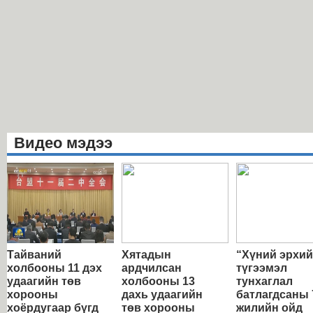
Видео мэдээ
Тайваний
Хятадын
“Хүний эрхи
холбооны 11 дэх
ардчилсан
түгээмэл
удаагийн төв
холбооны 13
тунхаглал
хорооны
дахь удаагийн
батлагдсаны 
хоёрдугаар бүгд
төв хорооны
жилийн ойд