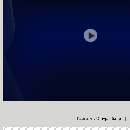
Гаргагч：
С.Бүрэнбаяр