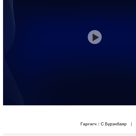
Гаргагч：
С.Бүрэнбаяр