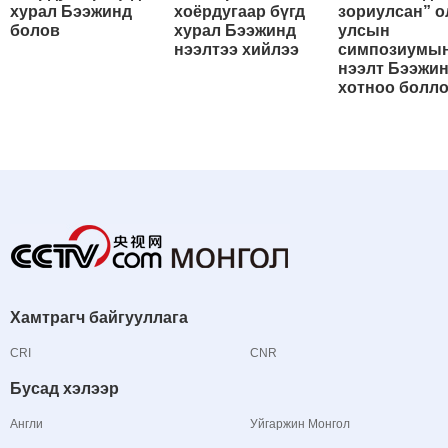
хурал Бээжинд
хоёрдугаар бүгд
зориулсан” о
болов
хурал Бээжинд
улсын
нээлтээ хийлээ
симпозиумы
нээлт Бээжи
хотноо болл
Хамтрагч байгууллага
CRI
CNR
Бусад хэлээр
Англи
Уйгаржин Монгол