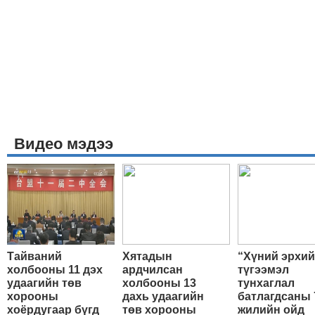
Видео мэдээ
Тайваний
Хятадын
“Хүний эрхи
холбооны 11 дэх
ардчилсан
түгээмэл
удаагийн төв
холбооны 13
тунхаглал
хорооны
дахь удаагийн
батлагдсаны 
хоёрдугаар бүгд
төв хорооны
жилийн ойд