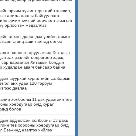
ийн эрчим хүч интернэтийн хөгжил,
ын ажиллагааны байгууллага
ийн эрчим хүчний өөрчлөлт эгзэгтэй
үү орлоо гэж мэдээллээ
ийн анхны дөрөв дэх үеийн атомын
лгаан станц ашиглалтад орлоо
адын хөрөнгө оруулагчид Хятадын
ын зах зээлийг өөдрөгөөр харж,
н сар дараалан Хятадын бондын
р худалдан авагч байсаар байна
дын шуурхай хүргэлтийн салбарын
этгэл анх удаа 120 тэрбум
эгээс давлаа
аний холбооны 11 дэх удаагийн төв
оны хоёрдугаар бүгд хурал
жинд болов
дын ардчилсан холбооны 13 дахь
гийн төв хорооны хоёрдугаар бүгд
л Бээжинд нээлтээ хийлээ