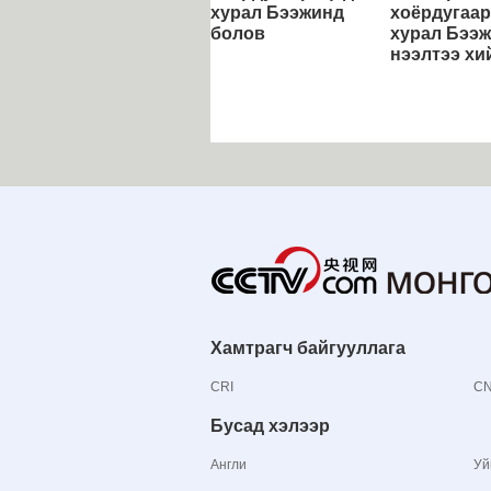
хурал Бээжинд
хоёрдугаар
болов
хурал Бээ
нээлтээ хи
Хамтрагч байгууллага
CRI
C
Бусад хэлээр
Англи
Уй