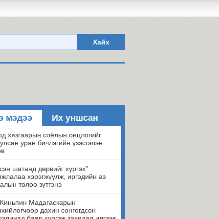
Хайх
э мэдээ
Их уншсан
д хязгаарын соёлын онцлогийг
улсан уран бичлэгийн үзэсгэлэн
ов
сэн шатанд дөрвийг хүргэх”
жлалаа хэрэгжүүлж, иргэдийн аз
алын төлөө зүтгэнэ
Жиньпин Мадагаскарын
хийлөгчөөр дахин сонгогдсон
элинад баяр хүргэж захидал илгээв