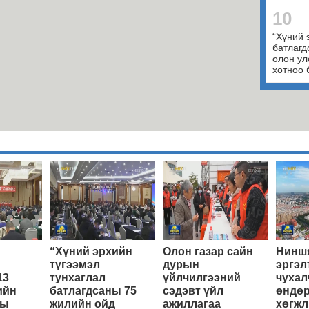
10
“Хүний 
батлагд
олон ул
хотноо 
“Хүний эрхийн
Олон газар сайн
Ниншя
түгээмэл
дурын
эргэл
13
тунхаглал
үйлчилгээний
чухал
ийн
батлагдсаны 75
сэдэвт үйл
өндөр
ны
жилийн ойд
ажиллагаа
хөгжл