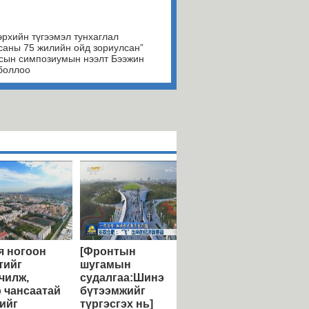
эрхийн түгээмэл тунхаглал
саны 75 жилийн ойд зориулсан”
сын симпозиумын нээлт Бээжин
боллоо
 ногоон
[Фронтын
тийг
шугамын
чилж,
судалгаа:Шинэ
 чансаатай
бүтээмжийг
ийг
түргэсгэх нь]