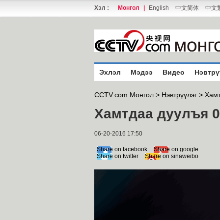
Хэл :
Монгол
|
English
中文简体
中文
Эхлэл
Мэдээ
Видео
Нэвтрү
CCTV.com Монгол >
Нэвтрүүлэг
>
Хамт
Хамтдаа дуулъя 0
06-20-2016 17:50
Share on facebook
Share on google
Share on twitter
Share on sinaweibo