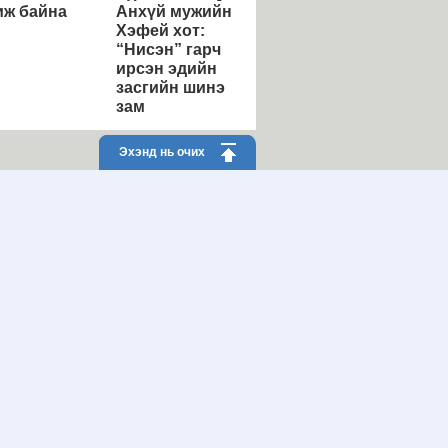
ж байна
Анхүй мужийн
Хэфей хот:
“Нисэн” гарч
ирсэн эдийн
засгийн шинэ
зам
Эхэнд нь очих