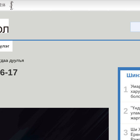
繁体
үлэг
даа дуулъя
6-17
Шин
Умар
1
хару
бол
“Үнд
2
улам
жарг
Ши 
3
Ерөн
Ражо