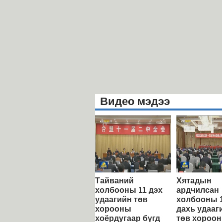
Видео мэдээ
Тайваний
Хятадын
холбооны 11 дэх
ардчилсан
удаагийн төв
холбооны 
хорооны
дахь удааг
хоёрдугаар бүгд
төв хороо