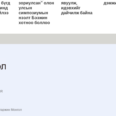
 бүгд
зориулсан” олон
явуулж,
дэмжи
жинд
улсын
идэвхийг
йлээ
симпозиумын
дайчилж байна
нээлт Бээжин
хотноо боллоо
NR
гаржин Монгол