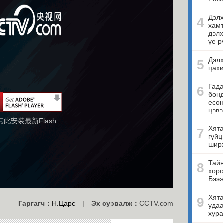
Дэлх
4
хамт
дэлх
үе р
Дэлх
5
цахи
Гада
6
бонд
есө
цэвэ
点此安装最新Flash
Хята
7
гүйц
ширх
Тайв
8
хоро
Бээ
Хята
9
Гаргагч：
Н.Царс
|
Эх сурвалж：
CCTV.com
удаа
хура