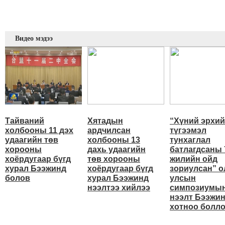
Видео мэдээ
Тайваний
Хятадын
“Хүний эрхи
холбооны 11 дэх
ардчилсан
түгээмэл
удаагийн төв
холбооны 13
тунхаглал
хорооны
дахь удаагийн
батлагдсаны 
хоёрдугаар бүгд
төв хорооны
жилийн ойд
хурал Бээжинд
хоёрдугаар бүгд
зориулсан” о
болов
хурал Бээжинд
улсын
нээлтээ хийлээ
симпозиумы
нээлт Бээжи
хотноо болл