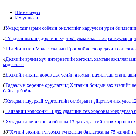
Шинэ мэдээ
Их уншсан
1
Умард хязгаарын соёлын онцлогийг харуулсан уран бичлэгийн
2
“Үндсэн шатанд дөрвийг хүргэх” уламжлалаа хэрэгжүүлж, ирг
3
Ши Жиньпин Мадагаскарын Ерөнхийлөгчөөр дахин сонгогдсон
4
Дэлхийн эрчим хүч интернэтийн хөгжил, хамтын ажиллагааны
мэдээллээ
5
Дэлхийн анхны дөрөв дэх үеийн атомын цахилгаан станц аши
6
Гадаадын хөрөнгө оруулагчид Хятадын бондын зах зээлийг өө
байсаар байна
7
Хятадын шуурхай хүргэлтийн салбарын гүйцэтгэл анх удаа 12
8
Тайваний холбооны 11 дэх удаагийн төв хорооны хоёрдугаар 
9
Хятадын ардчилсан холбооны 13 дахь удаагийн төв хорооны х
10
“Хүний эрхийн түгээмэл тунхаглал батлагдсаны 75 жилийн 