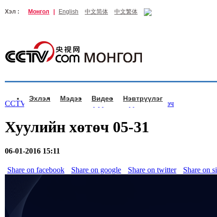
Хэл :
Монгол
|
English
中文简体
中文繁体
Эхлэл
Мэдээ
Видео
Нэвтрүүлэг
CCTV.com Монгол >
Нэвтрүүлэг
>
Хуулийн хөтөч
Хуулийн хөтөч 05-31
06-01-2016 15:11
Share on facebook
Share on google
Share on twitter
Share on s