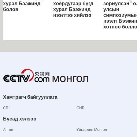
хурал Бээжинд
хоёрдугаар бүгд
зориулсан” о
болов
хурал Бээжинд
улсын
нээлтээ хийлээ
симпозиумы
нээлт Бээжи
хотноо болл
Хамтрагч байгууллага
CRI
CNR
Бусад хэлээр
Англи
Уйгаржин Монгол