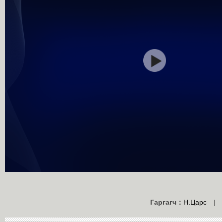
Гаргагч：
Н.Царс