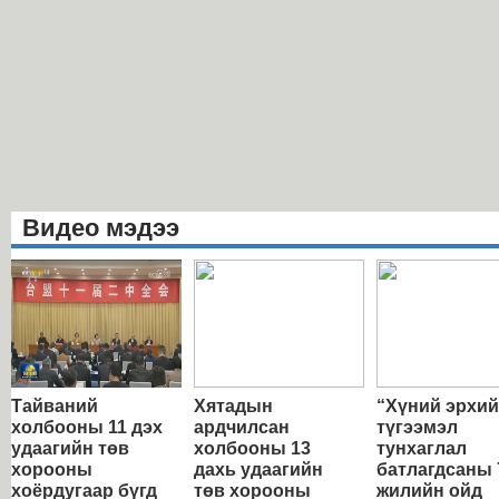
Видео мэдээ
Тайваний
Хятадын
“Хүний эрхи
холбооны 11 дэх
ардчилсан
түгээмэл
удаагийн төв
холбооны 13
тунхаглал
хорооны
дахь удаагийн
батлагдсаны 
хоёрдугаар бүгд
төв хорооны
жилийн ойд