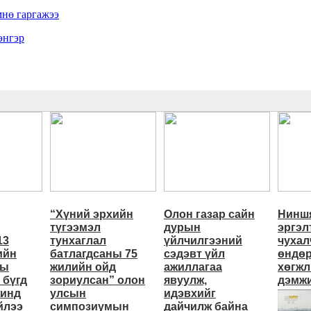
нө гаргажээ
энгэр
“Хүний эрхийн
Олон газар сайн
Ниншя
түгээмэл
дурын
эргэл
13
тунхаглал
үйлчилгээний
чухал
ийн
батлагдсаны 75
сэдэвт үйл
өндөр
ны
жилийн ойд
ажиллагаа
хөгжл
 бүгд
зориулсан” олон
явуулж,
дэмжи
жинд
улсын
идэвхийг
йлээ
симпозиумын
дайчилж байна