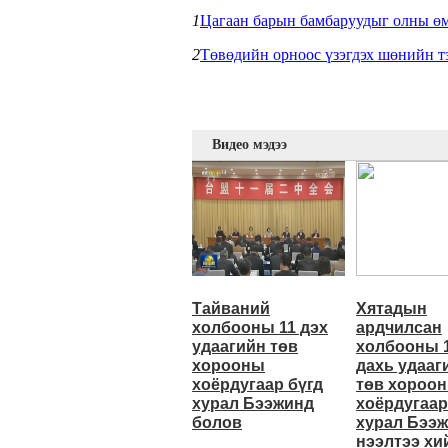
1
Цагаан барын бамбаруудыг олны өм
2
Төвөдийн орноос үзэгдэх шөнийн т
Видео мэдээ
Тайваний
Хятадын
холбооны 11 дэх
ардчилсан
удаагийн төв
холбооны 
хорооны
дахь удааг
хоёрдугаар бүгд
төв хороо
хурал Бээжинд
хоёрдугаар
болов
хурал Бээ
нээлтээ хи