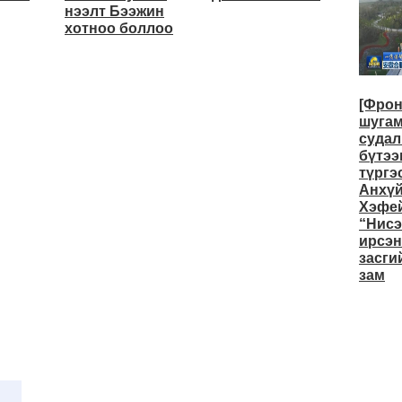
нээлт Бээжин
хотноо боллоо
[Фро
шуга
судал
бүтээ
түргэ
Анхү
Хэфей
“Нисэ
ирсэн
засги
зам