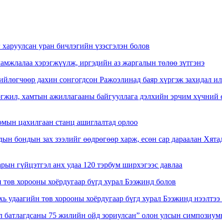
 харуулсан уран бичлэгийн үзэсгэлэн болов
амжлалаа хэрэгжүүлж, иргэдийн аз жаргалын төлөө зүтгэнэ
лөгчөөр дахин сонгогдсон Ражоэлинад баяр хүргэж захидал ил
гжил, хамтын ажиллагааны байгууллага дэлхийн эрчим хүчний өө
омын цахилгаан станц ашиглалтад орлоо
ын бондын зах зээлийг өөдрөгөөр харж, есөн сар дараалан Хята
ын гүйцэтгэл анх удаа 120 тэрбум ширхэгээс давлаа
 төв хорооны хоёрдугаар бүгд хурал Бээжинд болов
ь удаагийн төв хорооны хоёрдугаар бүгд хурал Бээжинд нээлтээ
л батлагдсаны 75 жилийн ойд зориулсан” олон улсын симпозиум