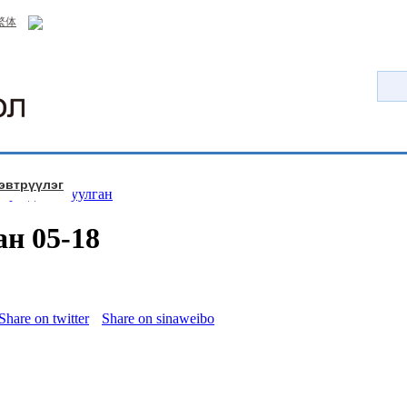
繁体
эвтрүүлэг
эргэдийн чуулган
н 05-18
Share on twitter
Share on sinaweibo