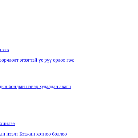
гээв
рчлөлт эгзэгтэй үе рүү орлоо гэж
дын бондын цэвэр худалдан авагч
 хийлээ
ын нээлт Бээжин хотноо боллоо