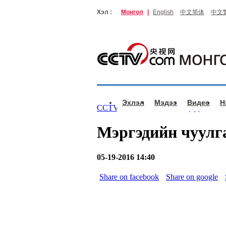
Хэл :
Монгол
|
English
中文简体
中文
Эхлэл
Мэдээ
Видео
Н
CCTV.com Монгол >
Нэвтрүүлэг
>
М
Мэргэдийн чуулга
05-19-2016 14:40
Share on facebook
Share on google