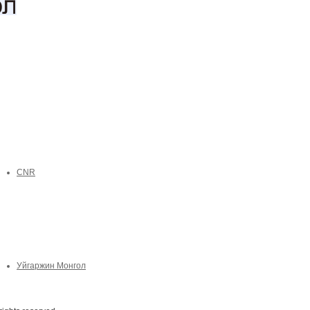
CNR
Уйгаржин Монгол