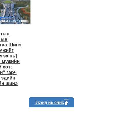
нтын
мын
гаа:Шинэ
мжийг
сгэх нь]
й мужийн
 хот:
н” гарч
 эдийн
йн шинэ
Эхэнд нь очих