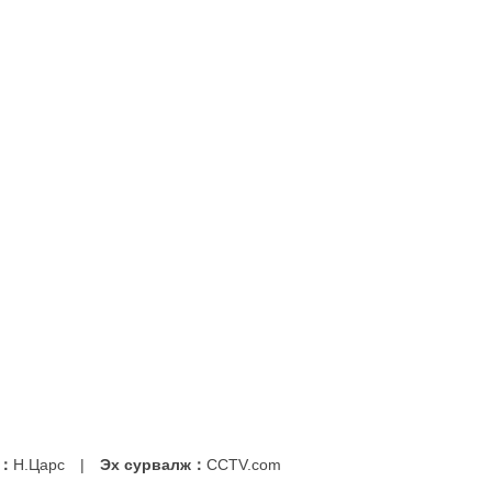
ч：
Н.Царс
|
Эх сурвалж：
CCTV.com