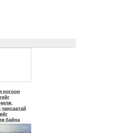
 ногоон
тийг
чилж,
 чансаатай
ийг
ж байна