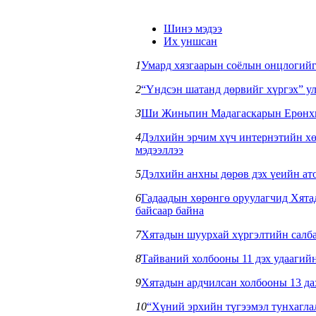
Шинэ мэдээ
Их уншсан
1
Умард хязгаарын соёлын онцлогийг
2
“Үндсэн шатанд дөрвийг хүргэх” ул
3
Ши Жиньпин Мадагаскарын Ерөнхий
4
Дэлхийн эрчим хүч интернэтийн хө
мэдээллээ
5
Дэлхийн анхны дөрөв дэх үеийн ат
6
Гадаадын хөрөнгө оруулагчид Хятад
байсаар байна
7
Хятадын шуурхай хүргэлтийн салбар
8
Тайваний холбооны 11 дэх удаагийн
9
Хятадын ардчилсан холбооны 13 дах
10
“Хүний эрхийн түгээмэл тунхагла