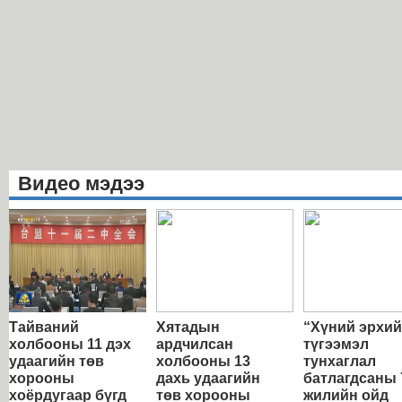
Видео мэдээ
Тайваний
Хятадын
“Хүний эрхи
холбооны 11 дэх
ардчилсан
түгээмэл
удаагийн төв
холбооны 13
тунхаглал
хорооны
дахь удаагийн
батлагдсаны 
хоёрдугаар бүгд
төв хорооны
жилийн ойд