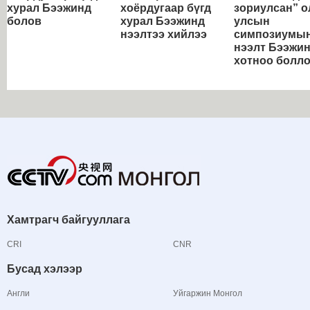
хурал Бээжинд
хоёрдугаар бүгд
зориулсан” о
болов
хурал Бээжинд
улсын
нээлтээ хийлээ
симпозиумы
нээлт Бээжи
хотноо болл
Хамтрагч байгууллага
CRI
CNR
Бусад хэлээр
Англи
Уйгаржин Монгол